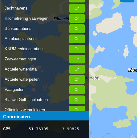
Jachthavens
Kilometrering vaarwegen
Bunkerstations
Autolaadplaatsen
KNRM-reddingstations
Zeeweermetingen
Actuele waterdata
Actuele waterpeilen
Vaargeulen
Blauwe Golf: ligplaatsen
Officiele zwemplekken
Coördinaten
Stremmingen/hinder
GPS
51.76105
3.90825
AIS scheepsposities