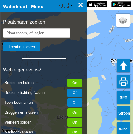
×
☰ Waterkaart Live
🇳🇱
Waterkaart - Menu
Plaatsnaam zoeken
Welke gegevens?
Boeien en bakens
Boeien stichting Nautin
GPX
Toon boeinamen
Bruggen en sluizen
Stroom
Verkeersborden
Wind
Marifoonkanalen