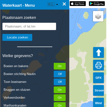
×
☰ Waterkaart Live
🇳🇱
Waterkaart - Menu
Plaatsnaam zoeken
Welke gegevens?
Boeien en bakens
Boeien stichting Nautin
GPX
Toon boeinamen
Bruggen en sluizen
Stroom
Verkeersborden
Wind
Marifoonkanalen