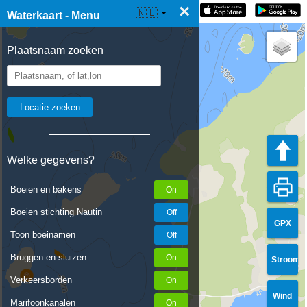
×
☰ Waterkaart Live
🇳🇱
Waterkaart - Menu
Plaatsnaam zoeken
Welke gegevens?
Boeien en bakens
Boeien stichting Nautin
GPX
Toon boeinamen
Bruggen en sluizen
Stroom
Verkeersborden
Wind
Marifoonkanalen