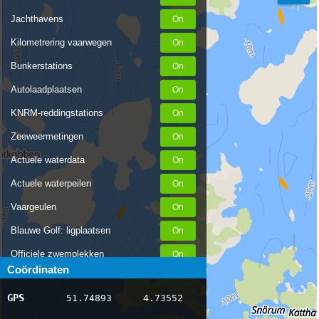
Jachthavens
Kilometrering vaarwegen
Bunkerstations
Autolaadplaatsen
KNRM-reddingstations
Zeeweermetingen
Actuele waterdata
Actuele waterpeilen
Vaargeulen
Blauwe Golf: ligplaatsen
Officiele zwemplekken
Coördinaten
Stremmingen/hinder
GPS
51.74893
4.73552
AIS scheepsposities