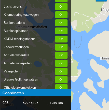
Jachthavens
Kilometrering vaarwegen
Bunkerstations
Autolaadplaatsen
KNRM-reddingstations
Zeeweermetingen
Actuele waterdata
Actuele waterpeilen
Vaargeulen
Blauwe Golf: ligplaatsen
Officiele zwemplekken
Coördinaten
Stremmingen/hinder
GPS
52.46805
4.59185
AIS scheepsposities