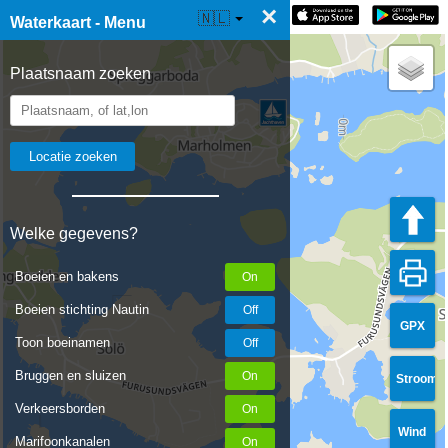
×
☰ Waterkaart Live
🇳🇱
Waterkaart - Menu
Plaatsnaam zoeken
Welke gegevens?
Boeien en bakens
Boeien stichting Nautin
GPX
Toon boeinamen
Bruggen en sluizen
Stroom
Verkeersborden
Wind
Marifoonkanalen