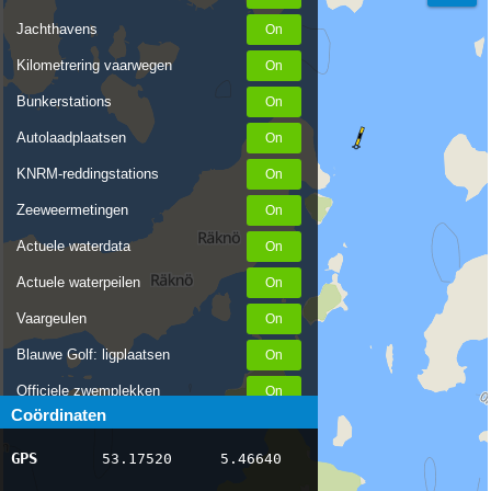
Jachthavens
Kilometrering vaarwegen
Bunkerstations
Autolaadplaatsen
KNRM-reddingstations
Zeeweermetingen
Actuele waterdata
Actuele waterpeilen
Vaargeulen
Blauwe Golf: ligplaatsen
Officiele zwemplekken
Coördinaten
Stremmingen/hinder
GPS
53.17520
5.46640
AIS scheepsposities