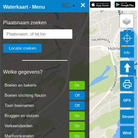
×
☰ Waterkaart Live
🇳🇱
Waterkaart - Menu
Plaatsnaam zoeken
Info
Welke gegevens?
Boeien en bakens
Boeien stichting Nautin
GPX
Toon boeinamen
Bruggen en sluizen
Stroom
Verkeersborden
Wind
Marifoonkanalen