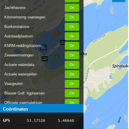
Jachthavens
Kilometrering vaarwegen
Bunkerstations
Autolaadplaatsen
KNRM-reddingstations
Zeeweermetingen
Actuele waterdata
Actuele waterpeilen
Vaargeulen
Blauwe Golf: ligplaatsen
Officiele zwemplekken
Coördinaten
Stremmingen/hinder
GPS
53.17520
5.46640
AIS scheepsposities