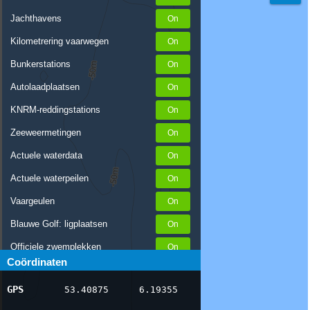
Jachthavens
Kilometrering vaarwegen
Bunkerstations
Autolaadplaatsen
KNRM-reddingstations
Zeeweermetingen
Actuele waterdata
Actuele waterpeilen
Vaargeulen
Blauwe Golf: ligplaatsen
Officiele zwemplekken
Coördinaten
Stremmingen/hinder
GPS
53.40875
6.19355
AIS scheepsposities