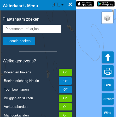
×
☰ Waterkaart Live
🇳🇱
Waterkaart - Menu
Plaatsnaam zoeken
Welke gegevens?
Boeien en bakens
Boeien stichting Nautin
GPX
Toon boeinamen
Bruggen en sluizen
Stroom
Verkeersborden
Wind
Marifoonkanalen