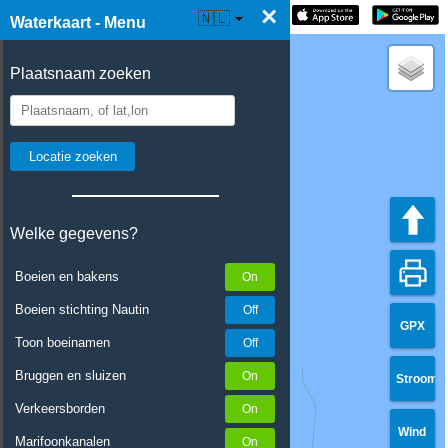
×
☰ Waterkaart Live
🇳🇱
Waterkaart - Menu
Plaatsnaam zoeken
Welke gegevens?
Boeien en bakens
Boeien stichting Nautin
GPX
Toon boeinamen
Bruggen en sluizen
Stroom
Verkeersborden
Wind
Marifoonkanalen