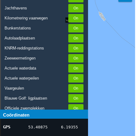
Jachthavens
Kilometrering vaarwegen
Bunkerstations
Autolaadplaatsen
KNRM-reddingstations
Zeeweermetingen
Actuele waterdata
Actuele waterpeilen
Vaargeulen
Blauwe Golf: ligplaatsen
Officiele zwemplekken
Coördinaten
Stremmingen/hinder
GPS
53.40875
6.19355
AIS scheepsposities