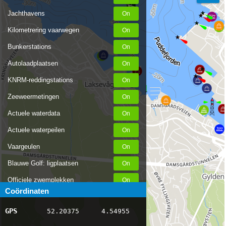
Jachthavens
Kilometrering vaarwegen
Bunkerstations
Autolaadplaatsen
KNRM-reddingstations
Zeeweermetingen
Actuele waterdata
Actuele waterpeilen
Vaargeulen
Blauwe Golf: ligplaatsen
Officiele zwemplekken
Coördinaten
Stremmingen/hinder
GPS
52.20375
4.54955
AIS scheepsposities