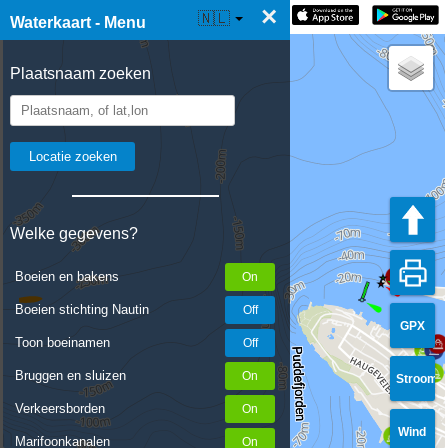
×
☰ Waterkaart Live
🇳🇱
Waterkaart - Menu
Plaatsnaam zoeken
Welke gegevens?
Boeien en bakens
Boeien stichting Nautin
GPX
Toon boeinamen
Bruggen en sluizen
Stroom
Verkeersborden
Wind
Marifoonkanalen