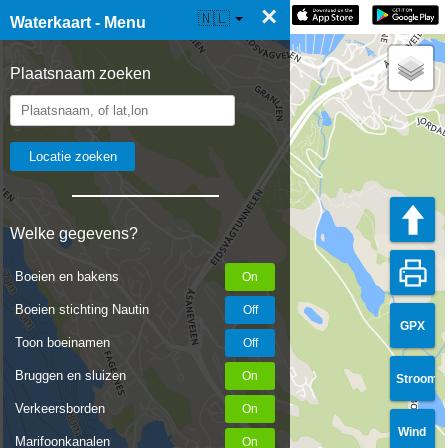
×
☰ Waterkaart Live
🇳🇱
Waterkaart - Menu
Plaatsnaam zoeken
Welke gegevens?
Boeien en bakens
Boeien stichting Nautin
GPX
Toon boeinamen
Bruggen en sluizen
Stroom
Verkeersborden
Wind
Marifoonkanalen