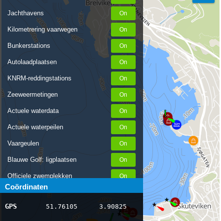
Jachthavens
Kilometrering vaarwegen
Bunkerstations
Autolaadplaatsen
KNRM-reddingstations
Zeeweermetingen
Actuele waterdata
Actuele waterpeilen
Vaargeulen
Blauwe Golf: ligplaatsen
Officiele zwemplekken
Coördinaten
Stremmingen/hinder
GPS
51.76105
3.90825
AIS scheepsposities