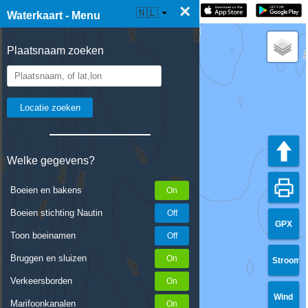
×
☰ Waterkaart Live
🇳🇱
Waterkaart - Menu
Plaatsnaam zoeken
Welke gegevens?
Boeien en bakens
Boeien stichting Nautin
GPX
Toon boeinamen
Bruggen en sluizen
Stroom
Verkeersborden
Wind
Marifoonkanalen