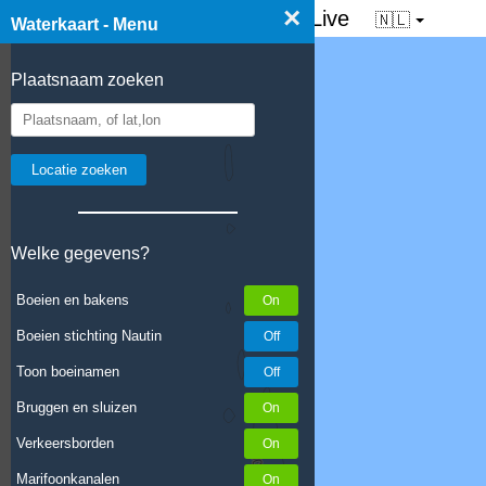
×
☰ Waterkaart van Nederland - Live
🇳🇱
Waterkaart - Menu
Plaatsnaam zoeken
Welke gegevens?
Boeien en bakens
Boeien stichting Nautin
Toon boeinamen
Bruggen en sluizen
Verkeersborden
Marifoonkanalen