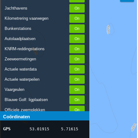
Jachthavens
Kilometrering vaarwegen
Bunkerstations
Autolaadplaatsen
KNRM-reddingstations
Zeeweermetingen
Actuele waterdata
Actuele waterpeilen
Vaargeulen
Blauwe Golf: ligplaatsen
Officiele zwemplekken
Coördinaten
Stremmingen/hinder
GPS
53.01915
5.71615
AIS scheepsposities