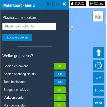
×
☰ Waterkaart Live
🇳🇱
Waterkaart - Menu
Plaatsnaam zoeken
Welke gegevens?
Boeien en bakens
Boeien stichting Nautin
GPX
Toon boeinamen
Bruggen en sluizen
Stroom
Verkeersborden
Wind
Marifoonkanalen