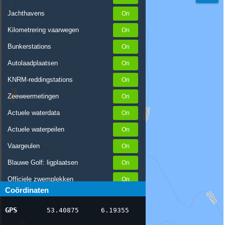
Jachthavens
Kilometrering vaarwegen
Bunkerstations
Autolaadplaatsen
KNRM-reddingstations
Zeeweermetingen
Actuele waterdata
Actuele waterpeilen
Vaargeulen
Blauwe Golf: ligplaatsen
Officiele zwemplekken
Coördinaten
Stremmingen/hinder
GPS
53.40875
6.19355
AIS scheepsposities