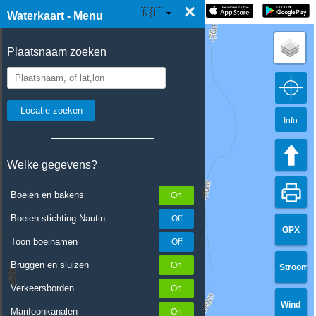
×
☰ Waterkaart Live
🇳🇱
Waterkaart - Menu
Plaatsnaam zoeken
Info
Welke gegevens?
Boeien en bakens
Boeien stichting Nautin
GPX
Toon boeinamen
Bruggen en sluizen
Stroom
Verkeersborden
Wind
Marifoonkanalen