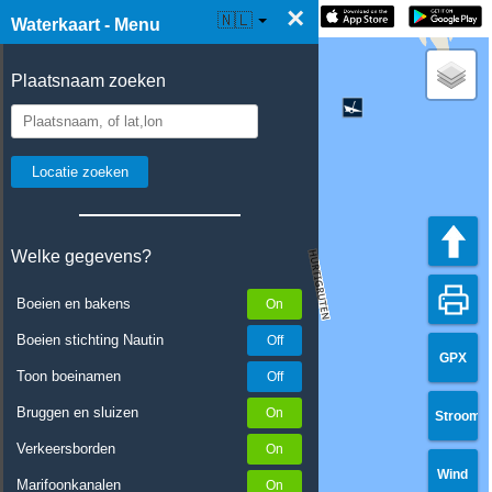
×
☰ Waterkaart Live
🇳🇱
Waterkaart - Menu
Plaatsnaam zoeken
Welke gegevens?
Boeien en bakens
Boeien stichting Nautin
GPX
Toon boeinamen
Bruggen en sluizen
Stroom
Verkeersborden
Wind
Marifoonkanalen