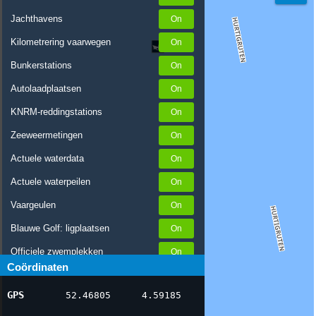
Jachthavens
Kilometrering vaarwegen
Bunkerstations
Autolaadplaatsen
KNRM-reddingstations
Zeeweermetingen
Actuele waterdata
Actuele waterpeilen
Vaargeulen
Blauwe Golf: ligplaatsen
Officiele zwemplekken
Coördinaten
Stremmingen/hinder
GPS
52.46805
4.59185
AIS scheepsposities