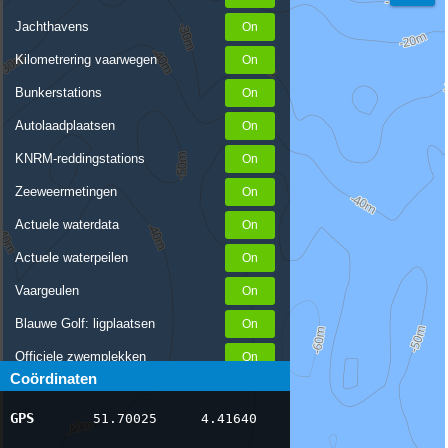
Jachthavens
Kilometrering vaarwegen
Bunkerstations
Autolaadplaatsen
KNRM-reddingstations
Zeeweermetingen
Actuele waterdata
Actuele waterpeilen
Vaargeulen
Blauwe Golf: ligplaatsen
Officiele zwemplekken
Coördinaten
Stremmingen/hinder
GPS
51.70025
4.41640
AIS scheepsposities