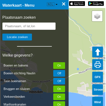
×
☰ Waterkaart Live
🇳🇱
Waterkaart - Menu
Plaatsnaam zoeken
Welke gegevens?
Boeien en bakens
Boeien stichting Nautin
GPX
Toon boeinamen
Bruggen en sluizen
Stroom
Verkeersborden
Wind
Marifoonkanalen