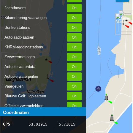
Jachthavens
Kilometrering vaarwegen
Bunkerstations
Autolaadplaatsen
KNRM-reddingstations
Zeeweermetingen
Actuele waterdata
Actuele waterpeilen
Vaargeulen
Blauwe Golf: ligplaatsen
Officiele zwemplekken
Coördinaten
Stremmingen/hinder
GPS
53.01915
5.71615
AIS scheepsposities