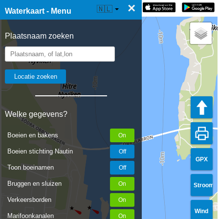
×
☰ Waterkaart Live
🇳🇱
Waterkaart - Menu
Plaatsnaam zoeken
Welke gegevens?
Boeien en bakens
Boeien stichting Nautin
GPX
Toon boeinamen
Bruggen en sluizen
Stroom
Verkeersborden
Wind
Marifoonkanalen