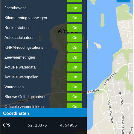
Jachthavens
Kilometrering vaarwegen
Bunkerstations
Autolaadplaatsen
KNRM-reddingstations
Zeeweermetingen
Actuele waterdata
Actuele waterpeilen
Vaargeulen
Blauwe Golf: ligplaatsen
Officiele zwemplekken
Coördinaten
Stremmingen/hinder
GPS
52.20375
4.54955
AIS scheepsposities