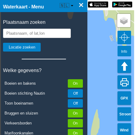
×
☰ Waterkaart Live
🇳🇱
Waterkaart - Menu
Plaatsnaam zoeken
Info
Welke gegevens?
Boeien en bakens
Boeien stichting Nautin
GPX
Toon boeinamen
Bruggen en sluizen
Stroom
Verkeersborden
Wind
Marifoonkanalen