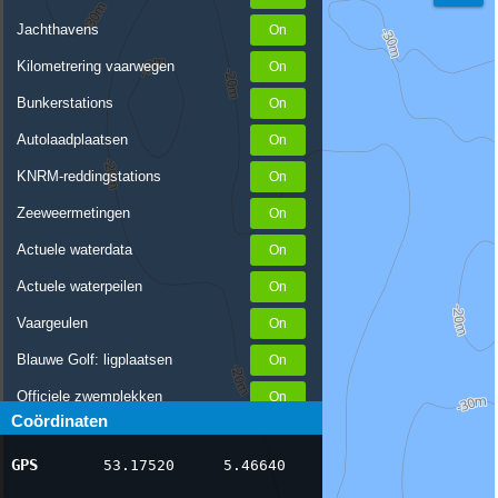
Jachthavens
Kilometrering vaarwegen
Bunkerstations
Autolaadplaatsen
KNRM-reddingstations
Zeeweermetingen
Actuele waterdata
Actuele waterpeilen
Vaargeulen
Blauwe Golf: ligplaatsen
Officiele zwemplekken
Coördinaten
Stremmingen/hinder
GPS
53.17520
5.46640
AIS scheepsposities