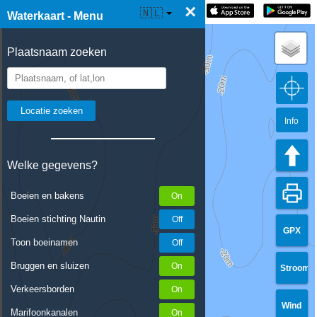
×
☰ Waterkaart Live
🇳🇱
Waterkaart - Menu
Plaatsnaam zoeken
Info
Welke gegevens?
Boeien en bakens
Boeien stichting Nautin
GPX
Toon boeinamen
Bruggen en sluizen
Stroom
Verkeersborden
Wind
Marifoonkanalen