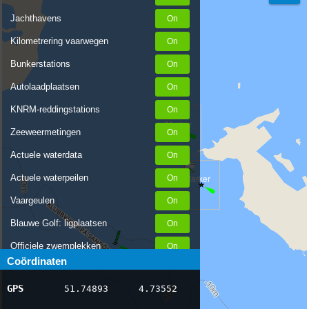
Jachthavens
Kilometrering vaarwegen
Bunkerstations
Autolaadplaatsen
KNRM-reddingstations
Zeeweermetingen
Actuele waterdata
Actuele waterpeilen
Vaargeulen
Blauwe Golf: ligplaatsen
Officiele zwemplekken
Coördinaten
Stremmingen/hinder
GPS
51.74893
4.73552
AIS scheepsposities