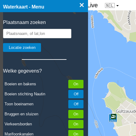
×
☰ Waterkaart van Nederland - Live
🇳🇱
Waterkaart - Menu
Plaatsnaam zoeken
Welke gegevens?
Boeien en bakens
Boeien stichting Nautin
Toon boeinamen
Bruggen en sluizen
Verkeersborden
Marifoonkanalen