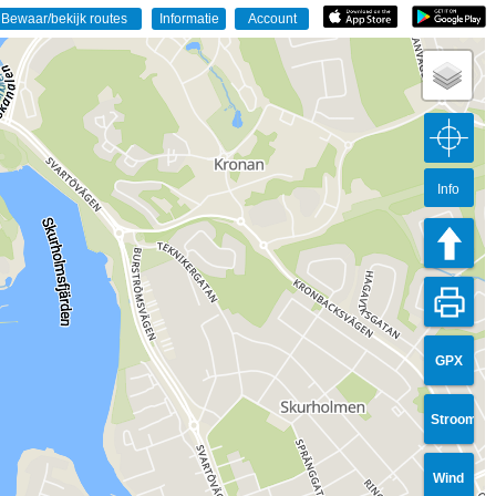
Info
GPX
Stroom
Wind