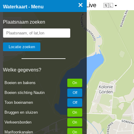
×
☰ Waterkaart van Nederland - Live
🇳🇱
Waterkaart - Menu
Plaatsnaam zoeken
Welke gegevens?
Boeien en bakens
Boeien stichting Nautin
Toon boeinamen
Bruggen en sluizen
Verkeersborden
Marifoonkanalen