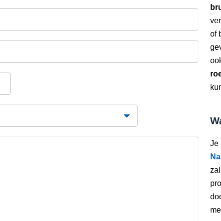
bru
ver
of
gev
oo
ro
kun
Wa
Je
Na
zal
pro
doo
met