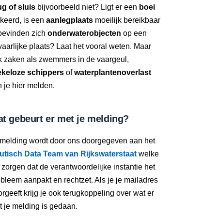
g of sluis
bijvoorbeeld niet? Ligt er een
boei
keerd, is een
aanlegplaats
moeilijk bereikbaar
 bevinden zich
onderwaterobjecten
op een
aarlijke plaats? Laat het vooral weten. Maar
k zaken als zwemmers in de vaargeul,
ekeloze schippers
of
waterplantenoverlast
 je hier melden.
t gebeurt er met je melding?
 melding wordt door ons doorgegeven aan het
utisch Data Team van Rijkswaterstaat
welke
 zorgen dat de verantwoordelijke instantie het
bleem aanpakt en rechtzet. Als je je mailadres
rgeeft krijg je ook terugkoppeling over wat er
 je melding is gedaan.