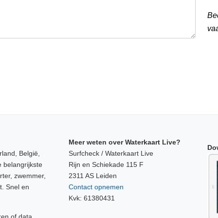
Be
va
Meer weten over Waterkaart Live?
Do
land, België,
Surfcheck / Waterkaart Live
 belangrijkste
Rijn en Schiekade 115 F
orter, zwemmer,
2311 AS Leiden
t. Snel en
Contact opnemen
Kvk: 61380431
ken of data