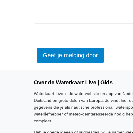
Over de Waterkaart Live | Gids
Waterkaart Live is de waterwebsite en app van Neder
Duitsland en grote delen van Europa. Je vindt hier de
gegevens die je als nautische professional, watersp
waterliefhebber of meteo-geïnteresseerde nodig heb
compleet.
Heb je goede ideeën of suggesties, wil je samenwer