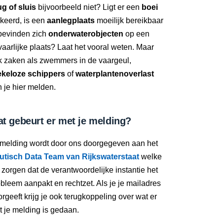
g of sluis
bijvoorbeeld niet? Ligt er een
boei
keerd, is een
aanlegplaats
moeilijk bereikbaar
 bevinden zich
onderwaterobjecten
op een
aarlijke plaats? Laat het vooral weten. Maar
k zaken als zwemmers in de vaargeul,
ekeloze schippers
of
waterplantenoverlast
 je hier melden.
t gebeurt er met je melding?
 melding wordt door ons doorgegeven aan het
utisch Data Team van Rijkswaterstaat
welke
 zorgen dat de verantwoordelijke instantie het
bleem aanpakt en rechtzet. Als je je mailadres
rgeeft krijg je ook terugkoppeling over wat er
 je melding is gedaan.