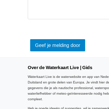
Over de Waterkaart Live | Gids
Waterkaart Live is de waterwebsite en app van Neder
Duitsland en grote delen van Europa. Je vindt hier de
gegevens die je als nautische professional, watersp
waterliefhebber of meteo-geïnteresseerde nodig heb
compleet.
Heb je goede ideeën of suggesties, wil je samenwer