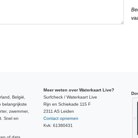
Be
va
Meer weten over Waterkaart Live?
Do
land, België,
Surfcheck / Waterkaart Live
 belangrijkste
Rijn en Schiekade 115 F
orter, zwemmer,
2311 AS Leiden
t. Snel en
Contact opnemen
Kvk: 61380431
ken of data