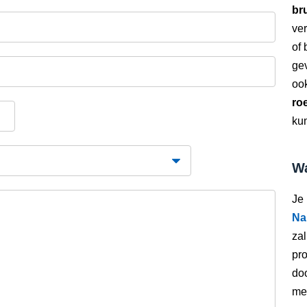
bru
ver
of
gev
oo
ro
kun
Wa
Je
Na
zal
pro
doo
met