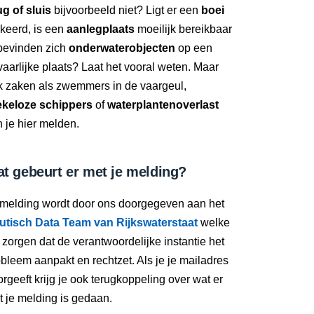
g of sluis
bijvoorbeeld niet? Ligt er een
boei
keerd, is een
aanlegplaats
moeilijk bereikbaar
 bevinden zich
onderwaterobjecten
op een
aarlijke plaats? Laat het vooral weten. Maar
k zaken als zwemmers in de vaargeul,
ekeloze schippers
of
waterplantenoverlast
 je hier melden.
t gebeurt er met je melding?
 melding wordt door ons doorgegeven aan het
utisch Data Team van Rijkswaterstaat
welke
 zorgen dat de verantwoordelijke instantie het
bleem aanpakt en rechtzet. Als je je mailadres
rgeeft krijg je ook terugkoppeling over wat er
 je melding is gedaan.