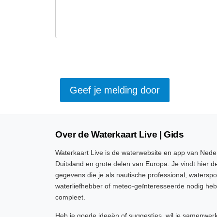
Over de Waterkaart Live | Gids
Waterkaart Live is de waterwebsite en app van Neder
Duitsland en grote delen van Europa. Je vindt hier de
gegevens die je als nautische professional, watersp
waterliefhebber of meteo-geïnteresseerde nodig heb
compleet.
Heb je goede ideeën of suggesties, wil je samenwer