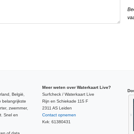
Be
va
Meer weten over Waterkaart Live?
Do
land, België,
Surfcheck / Waterkaart Live
 belangrijkste
Rijn en Schiekade 115 F
orter, zwemmer,
2311 AS Leiden
t. Snel en
Contact opnemen
Kvk: 61380431
ken of data