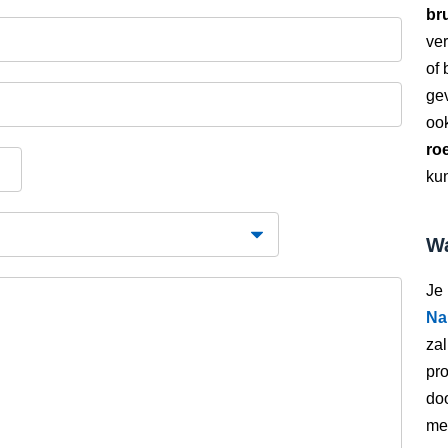
bru
ver
of
gev
oo
ro
kun
Wa
Je
Na
zal
pro
doo
met