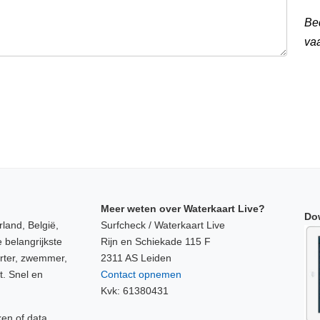
Be
va
Meer weten over Waterkaart Live?
Do
land, België,
Surfcheck / Waterkaart Live
 belangrijkste
Rijn en Schiekade 115 F
orter, zwemmer,
2311 AS Leiden
t. Snel en
Contact opnemen
Kvk: 61380431
ken of data