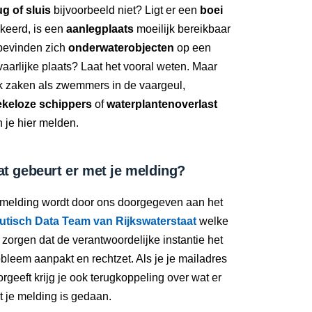
g of sluis
bijvoorbeeld niet? Ligt er een
boei
keerd, is een
aanlegplaats
moeilijk bereikbaar
 bevinden zich
onderwaterobjecten
op een
aarlijke plaats? Laat het vooral weten. Maar
k zaken als zwemmers in de vaargeul,
ekeloze schippers
of
waterplantenoverlast
 je hier melden.
t gebeurt er met je melding?
 melding wordt door ons doorgegeven aan het
utisch Data Team van Rijkswaterstaat
welke
 zorgen dat de verantwoordelijke instantie het
bleem aanpakt en rechtzet. Als je je mailadres
rgeeft krijg je ook terugkoppeling over wat er
 je melding is gedaan.