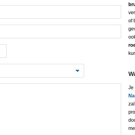
bru
ver
of
gev
oo
ro
kun
Wa
Je
Na
zal
pro
doo
met