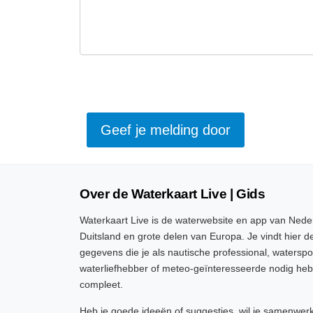
Over de Waterkaart Live | Gids
Waterkaart Live is de waterwebsite en app van Neder
Duitsland en grote delen van Europa. Je vindt hier de
gegevens die je als nautische professional, watersp
waterliefhebber of meteo-geïnteresseerde nodig heb
compleet.
Heb je goede ideeën of suggesties, wil je samenwer