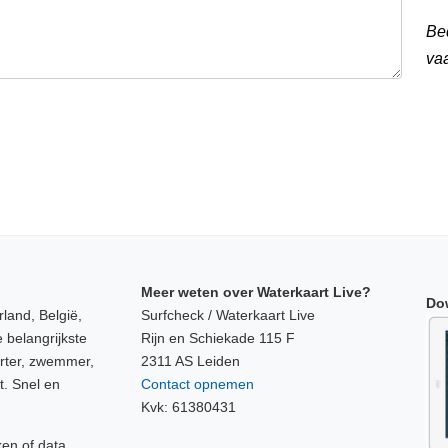
Be
va
Meer weten over Waterkaart Live?
Do
land, België,
Surfcheck / Waterkaart Live
 belangrijkste
Rijn en Schiekade 115 F
orter, zwemmer,
2311 AS Leiden
t. Snel en
Contact opnemen
Kvk: 61380431
ken of data