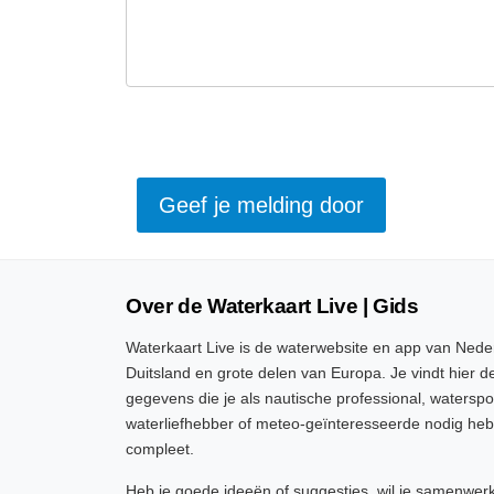
Over de Waterkaart Live | Gids
Waterkaart Live is de waterwebsite en app van Neder
Duitsland en grote delen van Europa. Je vindt hier de
gegevens die je als nautische professional, watersp
waterliefhebber of meteo-geïnteresseerde nodig heb
compleet.
Heb je goede ideeën of suggesties, wil je samenwer