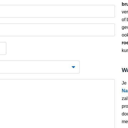
bru
ver
of
gev
oo
ro
kun
Wa
Je
Na
zal
pro
doo
met