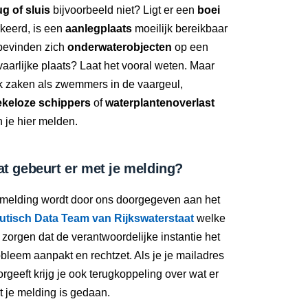
g of sluis
bijvoorbeeld niet? Ligt er een
boei
keerd, is een
aanlegplaats
moeilijk bereikbaar
 bevinden zich
onderwaterobjecten
op een
aarlijke plaats? Laat het vooral weten. Maar
k zaken als zwemmers in de vaargeul,
ekeloze schippers
of
waterplantenoverlast
 je hier melden.
t gebeurt er met je melding?
 melding wordt door ons doorgegeven aan het
utisch Data Team van Rijkswaterstaat
welke
 zorgen dat de verantwoordelijke instantie het
bleem aanpakt en rechtzet. Als je je mailadres
rgeeft krijg je ook terugkoppeling over wat er
 je melding is gedaan.