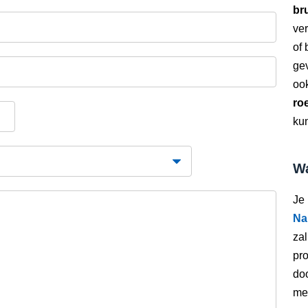
bru
ver
of
gev
oo
ro
kun
Wa
Je
Na
zal
pro
doo
met