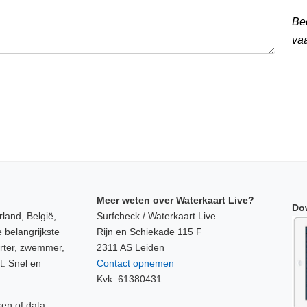
Be
va
Meer weten over Waterkaart Live?
Do
land, België,
Surfcheck / Waterkaart Live
 belangrijkste
Rijn en Schiekade 115 F
orter, zwemmer,
2311 AS Leiden
t. Snel en
Contact opnemen
Kvk: 61380431
ken of data