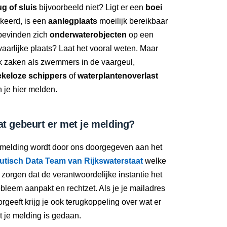
g of sluis
bijvoorbeeld niet? Ligt er een
boei
keerd, is een
aanlegplaats
moeilijk bereikbaar
 bevinden zich
onderwaterobjecten
op een
aarlijke plaats? Laat het vooral weten. Maar
k zaken als zwemmers in de vaargeul,
ekeloze schippers
of
waterplantenoverlast
 je hier melden.
t gebeurt er met je melding?
 melding wordt door ons doorgegeven aan het
utisch Data Team van Rijkswaterstaat
welke
 zorgen dat de verantwoordelijke instantie het
bleem aanpakt en rechtzet. Als je je mailadres
rgeeft krijg je ook terugkoppeling over wat er
 je melding is gedaan.