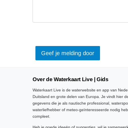
Over de Waterkaart Live | Gids
Waterkaart Live is de waterwebsite en app van Neder
Duitsland en grote delen van Europa. Je vindt hier de
gegevens die je als nautische professional, watersp
waterliefhebber of meteo-geïnteresseerde nodig heb
compleet.
Heb je goede ideeën of suggesties, wil je samenwer