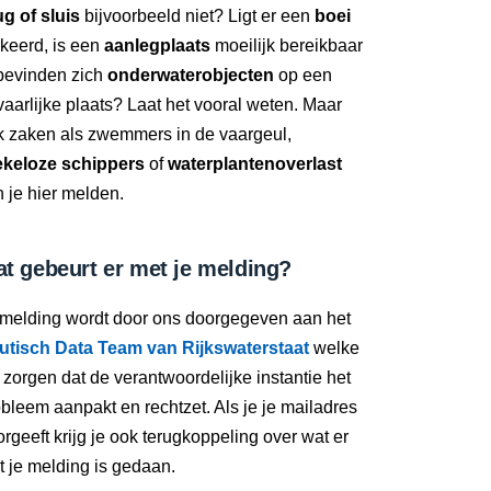
g of sluis
bijvoorbeeld niet? Ligt er een
boei
keerd, is een
aanlegplaats
moeilijk bereikbaar
 bevinden zich
onderwaterobjecten
op een
aarlijke plaats? Laat het vooral weten. Maar
k zaken als zwemmers in de vaargeul,
ekeloze schippers
of
waterplantenoverlast
 je hier melden.
t gebeurt er met je melding?
 melding wordt door ons doorgegeven aan het
utisch Data Team van Rijkswaterstaat
welke
 zorgen dat de verantwoordelijke instantie het
bleem aanpakt en rechtzet. Als je je mailadres
rgeeft krijg je ook terugkoppeling over wat er
 je melding is gedaan.