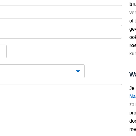
bru
ver
of
gev
oo
ro
kun
Wa
Je
Na
zal
pro
doo
met