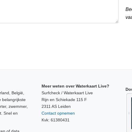
Be
va
Meer weten over Waterkaart Live?
Do
land, België,
Surfcheck / Waterkaart Live
 belangrijkste
Rijn en Schiekade 115 F
orter, zwemmer,
2311 AS Leiden
t. Snel en
Contact opnemen
Kvk: 61380431
ken of data