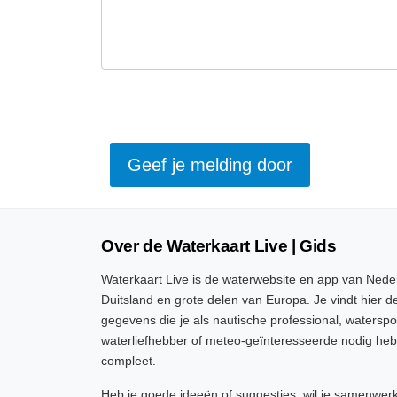
Over de Waterkaart Live | Gids
Waterkaart Live is de waterwebsite en app van Neder
Duitsland en grote delen van Europa. Je vindt hier de
gegevens die je als nautische professional, watersp
waterliefhebber of meteo-geïnteresseerde nodig heb
compleet.
Heb je goede ideeën of suggesties, wil je samenwer