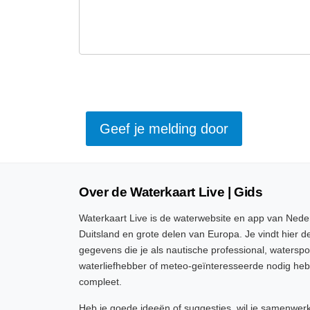
Over de Waterkaart Live | Gids
Waterkaart Live is de waterwebsite en app van Neder
Duitsland en grote delen van Europa. Je vindt hier de
gegevens die je als nautische professional, watersp
waterliefhebber of meteo-geïnteresseerde nodig heb
compleet.
Heb je goede ideeën of suggesties, wil je samenwer