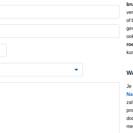
bru
ver
of
gev
oo
ro
kun
Wa
Je
Na
zal
pro
doo
met