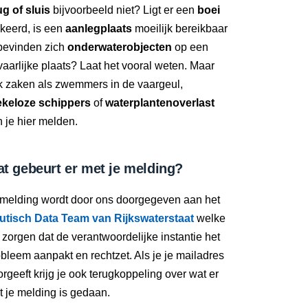
g of sluis
bijvoorbeeld niet? Ligt er een
boei
keerd, is een
aanlegplaats
moeilijk bereikbaar
 bevinden zich
onderwaterobjecten
op een
aarlijke plaats? Laat het vooral weten. Maar
k zaken als zwemmers in de vaargeul,
ekeloze schippers
of
waterplantenoverlast
 je hier melden.
t gebeurt er met je melding?
 melding wordt door ons doorgegeven aan het
utisch Data Team van Rijkswaterstaat
welke
 zorgen dat de verantwoordelijke instantie het
bleem aanpakt en rechtzet. Als je je mailadres
rgeeft krijg je ook terugkoppeling over wat er
 je melding is gedaan.