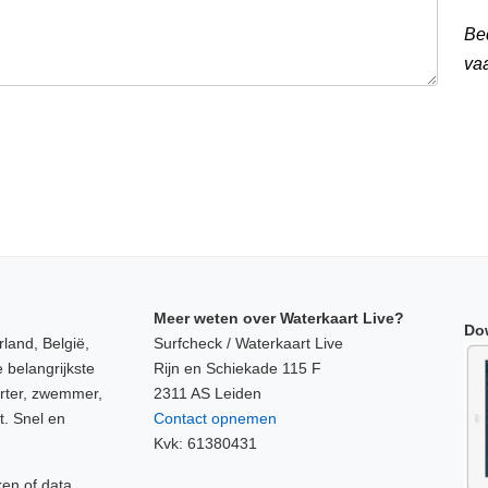
Be
va
Meer weten over Waterkaart Live?
Do
land, België,
Surfcheck / Waterkaart Live
 belangrijkste
Rijn en Schiekade 115 F
orter, zwemmer,
2311 AS Leiden
t. Snel en
Contact opnemen
Kvk: 61380431
ken of data