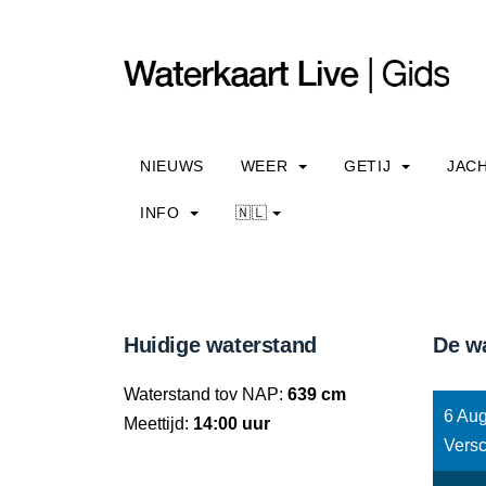
NIEUWS
WEER
GETIJ
JAC
INFO
🇳🇱
Huidige waterstand
De w
Waterstand tov NAP:
639 cm
6 Aug
Meettijd:
14:00 uur
Versc