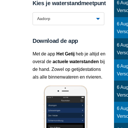
Kies je waterstandmeetpunt
6 Aug
Versc
6 Aug
Versc
Download de app
6 Aug
Versc
Met de app
Het Getij
heb je altijd en
overal de
actuele waterstanden
bij
6 Aug
de hand. Zowel op getijdestations
Versc
als alle binnenwateren en rivieren.
6 Aug
Versc
6 Aug
Versc