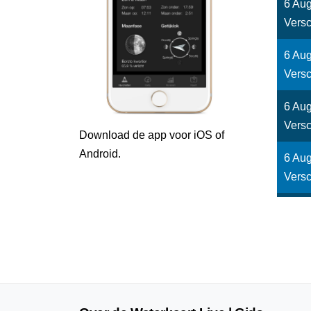
6 Aug
Versc
6 Aug
Versc
6 Aug
Versc
Download de app voor iOS of
Android.
6 Aug
Versc
6 Aug
Versc
6 Aug
Versc