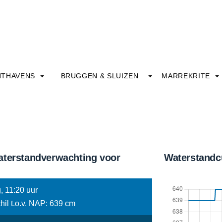
HTHAVENS
BRUGGEN & SLUIZEN
MARREKRITE
aterstandverwachting voor
Waterstandc
, 11:20 uur
hil t.o.v. NAP: 639 cm