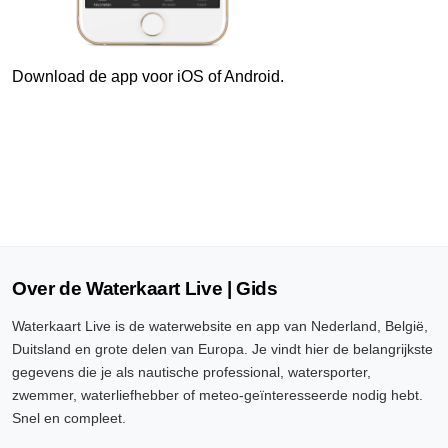
7 Aug, 22:00 uur
Verschil t.o.v. NAP: 636 cm
Download de app voor iOS of Android.
7 Aug, 22:10 uur
Verschil t.o.v. NAP: 636 cm
7 Aug, 22:20 uur
Verschil t.o.v. NAP: 636 cm
7 Aug, 22:30 uur
Verschil t.o.v. NAP: 636 cm
Over de Waterkaart Live | Gids
7 Aug, 22:40 uur
Waterkaart Live is de waterwebsite en app van Nederland, België,
Verschil t.o.v. NAP: 636 cm
Duitsland en grote delen van Europa. Je vindt hier de belangrijkste
gegevens die je als nautische professional, watersporter,
7 Aug, 22:50 uur
zwemmer, waterliefhebber of meteo-geïnteresseerde nodig hebt.
Verschil t.o.v. NAP: 636 cm
Snel en compleet.