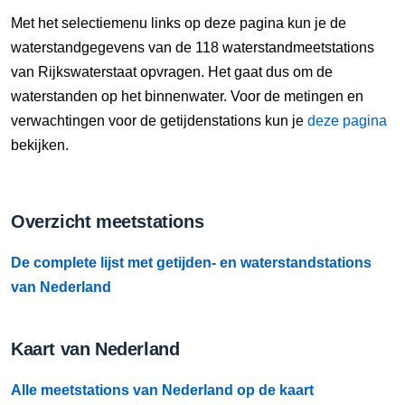
7 Aug, 20:00 uur
Met het selectiemenu links op deze pagina kun je de
Verschil t.o.v. NAP: 636 cm
waterstandgegevens van de 118 waterstandmeetstations
van Rijkswaterstaat opvragen. Het gaat dus om de
7 Aug, 20:10 uur
waterstanden op het binnenwater. Voor de metingen en
Verschil t.o.v. NAP: 636 cm
verwachtingen voor de getijdenstations kun je
deze pagina
bekijken.
7 Aug, 20:20 uur
Verschil t.o.v. NAP: 636 cm
Overzicht meetstations
7 Aug, 20:30 uur
Verschil t.o.v. NAP: 636 cm
De complete lijst met getijden- en waterstandstations
7 Aug, 20:40 uur
van Nederland
Verschil t.o.v. NAP: 636 cm
Kaart van Nederland
7 Aug, 20:50 uur
Verschil t.o.v. NAP: 636 cm
Alle meetstations van Nederland op de kaart