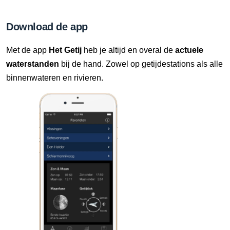
7 Aug, 21:00 uur
Verschil t.o.v. NAP: 636 cm
Download de app
7 Aug, 21:10 uur
Met de app
Het Getij
heb je altijd en overal de
actuele
Verschil t.o.v. NAP: 636 cm
waterstanden
bij de hand. Zowel op getijdestations als alle
binnenwateren en rivieren.
7 Aug, 21:20 uur
Verschil t.o.v. NAP: 636 cm
7 Aug, 21:30 uur
Verschil t.o.v. NAP: 636 cm
7 Aug, 21:40 uur
Verschil t.o.v. NAP: 636 cm
7 Aug, 21:50 uur
Verschil t.o.v. NAP: 636 cm