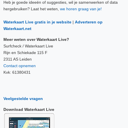
Heb je goede ideeën of suggesties, wil je samenwerken of data
7 Aug, 23:00 uur
hergebruiken? Laat het weten,
we horen graag van je!
Verschil t.o.v. NAP: 636 cm
Waterkaart Live gratis in je website
|
Adverteren op
7 Aug, 23:10 uur
Waterkaart.net
Verschil t.o.v. NAP: 636 cm
Meer weten over Waterkaart Live?
7 Aug, 23:20 uur
Surfcheck / Waterkaart Live
Verschil t.o.v. NAP: 636 cm
Rijn en Schiekade 115 F
2311 AS Leiden
Contact opnemen
7 Aug, 23:30 uur
Kvk: 61380431
Verschil t.o.v. NAP: 636 cm
7 Aug, 23:40 uur
Verschil t.o.v. NAP: 636 cm
Veelgestelde vragen
7 Aug, 23:50 uur
Download Waterkaart Live
Verschil t.o.v. NAP: 636 cm