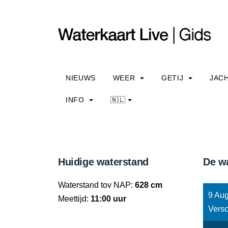
NIEUWS
WEER
GETIJ
JAC
INFO
🇳🇱
Huidige waterstand
De w
Waterstand tov NAP:
628 cm
9 Aug
Meettijd:
11:00 uur
Versc