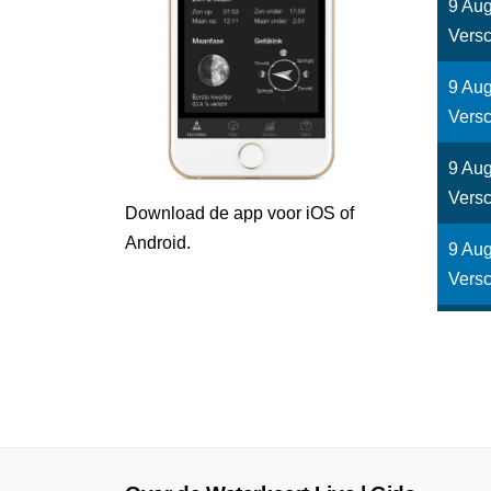
9 Aug
Versc
9 Aug
Versc
9 Aug
Versc
Download de app voor iOS of
Android.
9 Aug
Versc
9 Aug
Versc
9 Aug
Versc