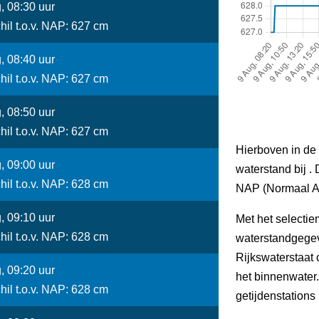
, 08:30 uur
hil t.o.v. NAP: 627 cm
, 08:40 uur
hil t.o.v. NAP: 627 cm
, 08:50 uur
hil t.o.v. NAP: 627 cm
Hierboven in de 
, 09:00 uur
waterstand bij . 
hil t.o.v. NAP: 628 cm
NAP (Normaal A
, 09:10 uur
Met het selectie
hil t.o.v. NAP: 628 cm
waterstandgegev
Rijkswaterstaat
, 09:20 uur
het binnenwater
hil t.o.v. NAP: 628 cm
getijdenstations