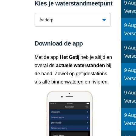
Kies je waterstandmeetpunt
9 Aug
Versc
9 Aug
Versc
Download de app
9 Aug
Versc
Met de app
Het Getij
heb je altijd en
overal de
actuele waterstanden
bij
9 Aug
de hand. Zowel op getijdestations
Versc
als alle binnenwateren en rivieren.
9 Aug
Versc
9 Aug
Versc