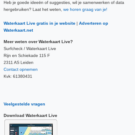
Heb je goede ideeën of suggesties, wil je samenwerken of data
9 Aug, 18:30 uur
hergebruiken? Laat het weten,
we horen graag van je!
Verschil t.o.v. NAP: 629 cm
Waterkaart Live gratis in je website
|
Adverteren op
9 Aug, 18:40 uur
Waterkaart.net
Verschil t.o.v. NAP: 629 cm
Meer weten over Waterkaart Live?
9 Aug, 18:50 uur
Surfcheck / Waterkaart Live
Verschil t.o.v. NAP: 629 cm
Rijn en Schiekade 115 F
2311 AS Leiden
Contact opnemen
9 Aug, 19:00 uur
Kvk: 61380431
Verschil t.o.v. NAP: 629 cm
9 Aug, 19:10 uur
Verschil t.o.v. NAP: 629 cm
Veelgestelde vragen
9 Aug, 19:20 uur
Download Waterkaart Live
Verschil t.o.v. NAP: 629 cm