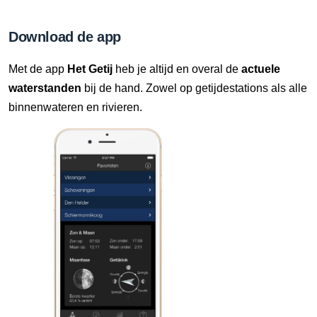
9 Aug, 16:30 uur
Verschil t.o.v. NAP: 628 cm
Download de app
9 Aug, 16:40 uur
Met de app
Het Getij
heb je altijd en overal de
actuele
Verschil t.o.v. NAP: 628 cm
waterstanden
bij de hand. Zowel op getijdestations als alle
binnenwateren en rivieren.
9 Aug, 16:50 uur
Verschil t.o.v. NAP: 628 cm
9 Aug, 17:00 uur
Verschil t.o.v. NAP: 629 cm
9 Aug, 17:10 uur
Verschil t.o.v. NAP: 629 cm
9 Aug, 17:20 uur
Verschil t.o.v. NAP: 629 cm