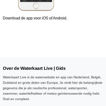
9 Aug, 17:30 uur
Verschil t.o.v. NAP: 629 cm
Download de app voor iOS of Android.
9 Aug, 17:40 uur
Verschil t.o.v. NAP: 629 cm
9 Aug, 17:50 uur
Verschil t.o.v. NAP: 629 cm
9 Aug, 18:00 uur
Verschil t.o.v. NAP: 629 cm
Over de Waterkaart Live | Gids
9 Aug, 18:10 uur
Waterkaart Live is de waterwebsite en app van Nederland, België,
Verschil t.o.v. NAP: 629 cm
Duitsland en grote delen van Europa. Je vindt hier de belangrijkste
gegevens die je als nautische professional, watersporter,
9 Aug, 18:20 uur
zwemmer, waterliefhebber of meteo-geïnteresseerde nodig hebt.
Verschil t.o.v. NAP: 629 cm
Snel en compleet.