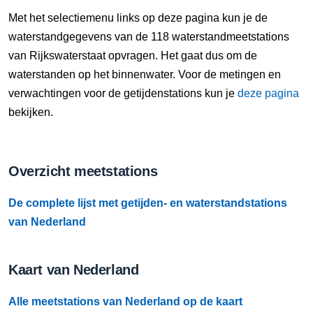
9 Aug, 15:30 uur
Met het selectiemenu links op deze pagina kun je de
Verschil t.o.v. NAP: 628 cm
waterstandgegevens van de 118 waterstandmeetstations
van Rijkswaterstaat opvragen. Het gaat dus om de
9 Aug, 15:40 uur
waterstanden op het binnenwater. Voor de metingen en
Verschil t.o.v. NAP: 628 cm
verwachtingen voor de getijdenstations kun je
deze pagina
bekijken.
9 Aug, 15:50 uur
Verschil t.o.v. NAP: 628 cm
Overzicht meetstations
9 Aug, 16:00 uur
Verschil t.o.v. NAP: 628 cm
De complete lijst met getijden- en waterstandstations
9 Aug, 16:10 uur
van Nederland
Verschil t.o.v. NAP: 628 cm
Kaart van Nederland
9 Aug, 16:20 uur
Verschil t.o.v. NAP: 628 cm
Alle meetstations van Nederland op de kaart