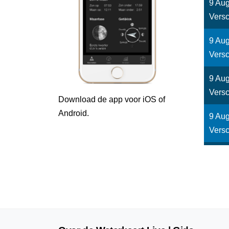
9 Aug
Versc
9 Aug
Versc
9 Aug
Versc
Download de app voor iOS of
Android.
9 Aug
Versc
9 Aug
Versc
9 Aug
Versc