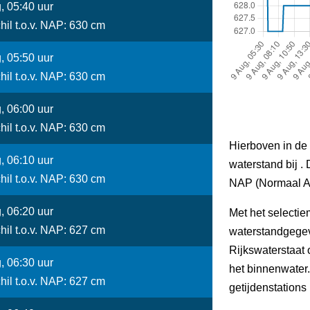
, 05:40 uur
hil t.o.v. NAP: 630 cm
, 05:50 uur
hil t.o.v. NAP: 630 cm
, 06:00 uur
hil t.o.v. NAP: 630 cm
Hierboven in de 
, 06:10 uur
waterstand bij . 
hil t.o.v. NAP: 630 cm
NAP (Normaal A
, 06:20 uur
Met het selectie
hil t.o.v. NAP: 627 cm
waterstandgegev
Rijkswaterstaat
, 06:30 uur
het binnenwater
hil t.o.v. NAP: 627 cm
getijdenstations