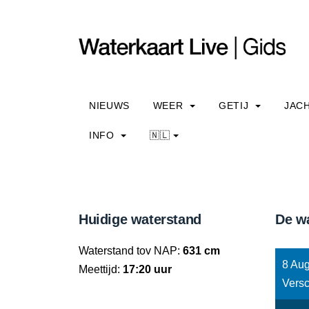
NIEUWS
WEER
GETIJ
JAC
INFO
🇳🇱
Huidige waterstand
De w
Waterstand tov NAP:
631 cm
8 Aug
Meettijd:
17:20 uur
Versc