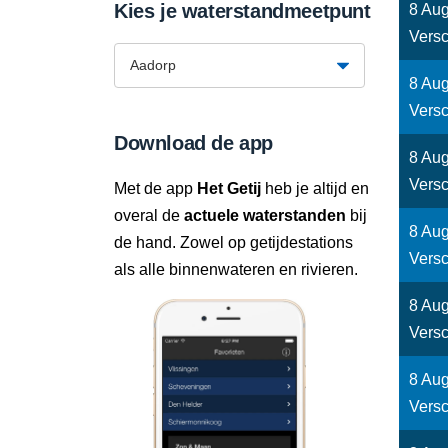
Kies je waterstandmeetpunt
8 Aug
Versc
8 Aug
Versc
Download de app
8 Aug
Versc
Met de app
Het Getij
heb je altijd en
overal de
actuele waterstanden
bij
8 Aug
de hand. Zowel op getijdestations
Versc
als alle binnenwateren en rivieren.
8 Aug
Versc
8 Aug
Versc