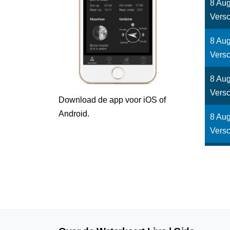
8 Aug
Versc
8 Aug
Versc
8 Aug
Versc
Download de app voor iOS of
Android.
8 Aug
Versc
8 Aug
Versc
8 Aug
Versc