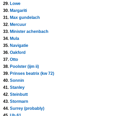
29.
Lowe
30.
Margariti
31.
Max gundelach
32.
Mercuur
33.
Minister achenbach
34.
Mula
35.
Navigatie
36.
Oakford
37.
Otto
38.
Poolster (ijm ii)
39.
Prinses beatrix (kw 72)
40.
Sonnin
41.
Stanley
42.
Steinbutt
43.
Stormarn
44.
Surrey (probably)
45.
Ub 61