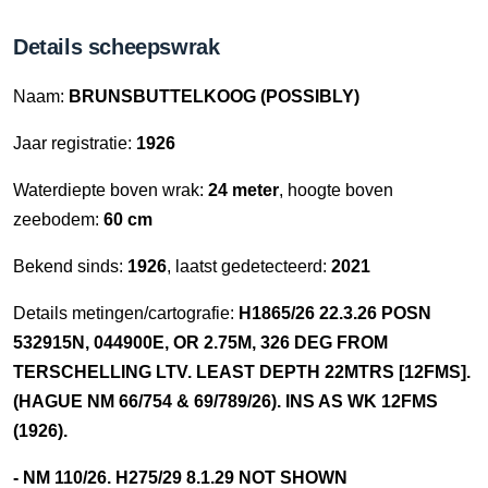
Details scheepswrak
Naam:
BRUNSBUTTELKOOG (POSSIBLY)
Jaar registratie:
1926
Waterdiepte boven wrak:
24 meter
, hoogte boven
zeebodem:
60 cm
Bekend sinds:
1926
, laatst gedetecteerd:
2021
Details metingen/cartografie:
H1865/26 22.3.26 POSN
532915N, 044900E, OR 2.75M, 326 DEG FROM
TERSCHELLING LTV. LEAST DEPTH 22MTRS [12FMS].
(HAGUE NM 66/754 & 69/789/26). INS AS WK 12FMS
(1926).
- NM 110/26. H275/29 8.1.29 NOT SHOWN