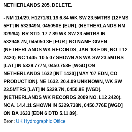
NETHERLANDS 205. DELETE.
- NM 114/29. H1271/81 19.6.84 WK SW 23.5MTRS [12FMS
5FT] IN 532949N, 045050E [EUR]. (NETHERLANDS NM
329/84). BR STD. 17.7.89 WK SW 23.5MTRS IN
532948.7N, 045050.3E [EUR]. NO NAME GIVEN.
(NETHERLANDS WK RECORDS, JAN '88 EDN, NO. L12
2420). NC 1405. 10.5.07 SHOWN AS WK SW 23.5MTRS
[LAT] IN 5329.777N, 0450.753E [WGD] ON
NETHERLANDS 1632 [INT 1420] [MAY '07 EDN, CO-
PRODUCTION]. NE 1632. 20.4.09 UNKNOWN, WK SW
23.5MTRS [LAT] IN 5329.7N, 0450.8E [WGD].
(NETHERLANDS WK RECORDS 2009 NO. L12 2420).
NCA. 14.4.11 SHOWN IN 5329.738N, 0450.776E [WGD]
ON BA 1633 [EDN 6 DTD 5.11.09].
Bron:
UK Hydrographic Office