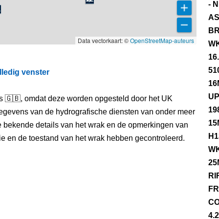
- 
AS
BR
Data vectorkaart: ©
OpenStreetMap-auteurs
WK
16
51
lledig venster
16
UP
els 🇬🇧, omdat deze worden opgesteld door het UK
19
egevens van de hydrografische diensten van onder meer
15
e bekende details van het wrak en de opmerkingen van
H1
itie en de toestand van het wrak hebben gecontroleerd.
WK
25
RI
FR
CO
4.