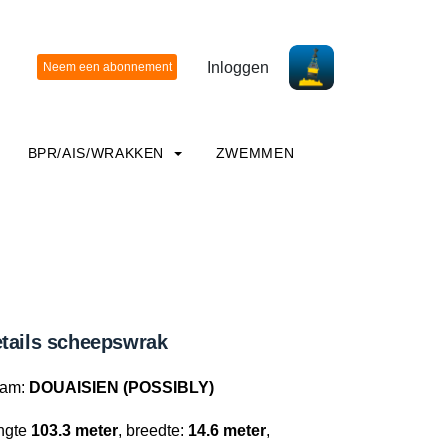
Inloggen
BPR/AIS/WRAKKEN
ZWEMMEN
tails scheepswrak
am:
DOUAISIEN (POSSIBLY)
ngte
103.3 meter
, breedte:
14.6 meter
,