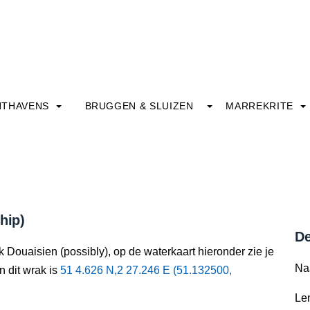
HTHAVENS
BRUGGEN & SLUIZEN
MARREKRITE
hip)
De
 Douaisien (possibly), op de waterkaart hieronder zie je
Na
n dit wrak is
51 4.626 N,2 27.246 E (51.132500,
Le