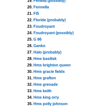
19.
Fenella (possibly)
20.
Fennella
21.
Fl5
22.
Floride (probably)
23.
Foudroyant
24.
Foudroyant (possibly)
25.
G 96
26.
Ganko
27.
Halo (probably)
28.
Hms basilisk
29.
Hms brighton queen
30.
Hms gracie fields
31.
Hms grafton
32.
Hms grenade
33.
Hms keith
34.
Hms king orry
35.
Hms polly johnson