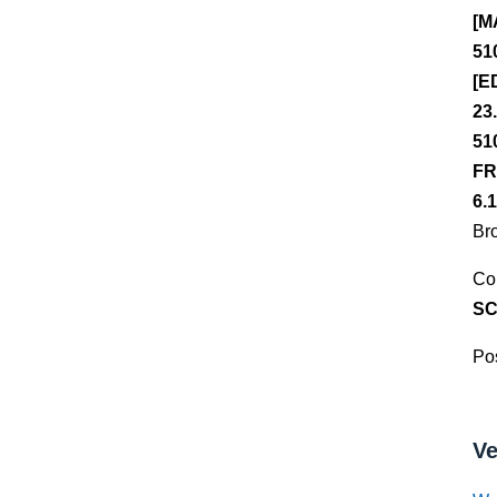
[M
51
[E
23
51
FR
6.
Br
Co
SC
Pos
Ve