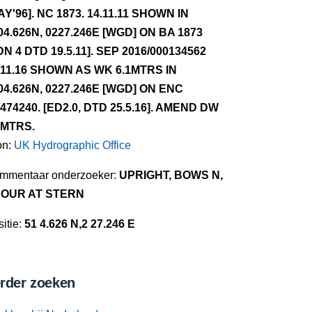
AY'96]. NC 1873. 14.11.11 SHOWN IN
04.626N, 0227.246E [WGD] ON BA 1873
DN 4 DTD 19.5.11]. SEP 2016/000134562
.11.16 SHOWN AS WK 6.1MTRS IN
04.626N, 0227.246E [WGD] ON ENC
474240. [ED2.0, DTD 25.5.16]. AMEND DW
1MTRS.
on:
UK Hydrographic Office
mmentaar onderzoeker:
UPRIGHT, BOWS N,
OUR AT STERN
itie:
51 4.626 N,2 27.246 E
rder zoeken