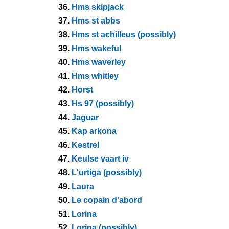
36.
Hms skipjack
37.
Hms st abbs
38.
Hms st achilleus (possibly)
39.
Hms wakeful
40.
Hms waverley
41.
Hms whitley
42.
Horst
43.
Hs 97 (possibly)
44.
Jaguar
45.
Kap arkona
46.
Kestrel
47.
Keulse vaart iv
48.
L'urtiga (possibly)
49.
Laura
50.
Le copain d'abord
51.
Lorina
52.
Lorina (possibly)