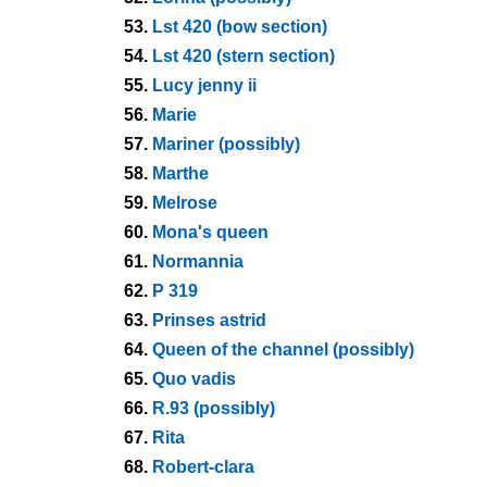
53.
Lst 420 (bow section)
54.
Lst 420 (stern section)
55.
Lucy jenny ii
56.
Marie
57.
Mariner (possibly)
58.
Marthe
59.
Melrose
60.
Mona's queen
61.
Normannia
62.
P 319
63.
Prinses astrid
64.
Queen of the channel (possibly)
65.
Quo vadis
66.
R.93 (possibly)
67.
Rita
68.
Robert-clara