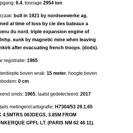
epgang:
6.4
, tonnage
2954 ton
rzaak:
bult in 1921 by nordseewerke ag.
ned at time of loss by cie des bateaux a
peru du nord. triple expansion engine of
0nhp. sunk by magnetic mine when leaving
nkirk after evacuating french troops. (dods).
r registratie:
1965
terdiepte boven wrak:
15 meter
, hoogte boven
ebodem:
0 cm
kend sinds:
1965
, laatst gedetecteerd:
2017
ails metingen/cartografie:
H7304/53 29.1.65
 4.5MTRS 063DEGS, 3.85M FROM
NKERQUE GPFL LT. (PARIS NM 62 46 11).