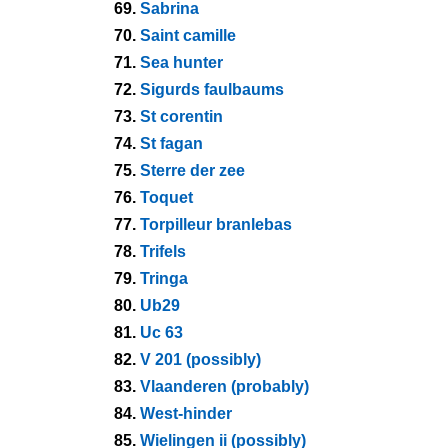
69.
Sabrina
70.
Saint camille
71.
Sea hunter
72.
Sigurds faulbaums
73.
St corentin
74.
St fagan
75.
Sterre der zee
76.
Toquet
77.
Torpilleur branlebas
78.
Trifels
79.
Tringa
80.
Ub29
81.
Uc 63
82.
V 201 (possibly)
83.
Vlaanderen (probably)
84.
West-hinder
85.
Wielingen ii (possibly)