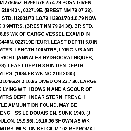
NM 2790/62. H2981/78 25.4.79 POSN GIVEN
 510440N, 022719E. (BREST NM 79 07 28).
 STD. H2981/78 1.8.79 H2981/78 1.8.79 NOW
 3.9MTRS. (BREST NM 79 24 36). BR STD.
.8.85 WK OF CARGO VESSEL EXAM'D IN
0440N, 022719E [EUR]. LEAST DEPTH 5.8 IN
MTRS. LENGTH 100MTRS, LYING N/S AND
RIGHT. (ANNALES HYDROGRAPHIQUES,
83). LEAST DEPTH 3.9 IN GEN DEPTH
MTRS. (1984 FR WK NO.21612065).
310/86/24 3.10.86 DIVED ON 23.7.86. LARGE
 LYING WITH BOWS N AND A SCOUR OF
MTRS DEPTH NEAR STERN. FRENCH
FLE AMMUNITION FOUND. MAY BE
ENCH SS LE DOUAISIEN, SUNK 1940. (J
ULON, 15.9.86). 16.10.96 SHOWN AS WK
2MTRS [MLS] ON BELGIUM 102 REPROMAT