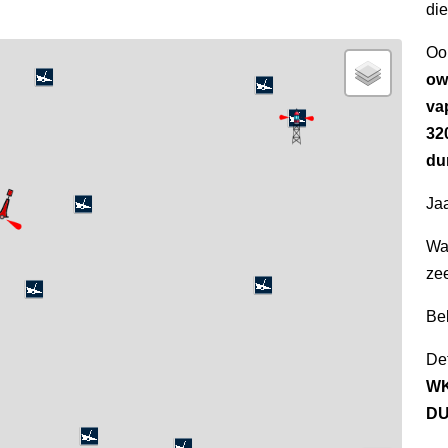
di
Oo
ow
va
32
du
Jaa
Wa
ze
Be
Det
WK
DU