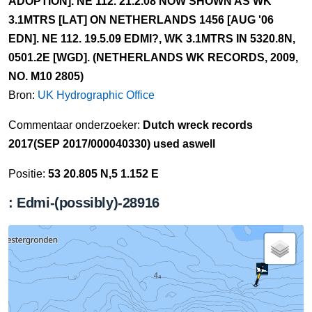
ADOPTION]. NE 112. 21.2.08 NOW SHOWN AS WK
3.1MTRS [LAT] ON NETHERLANDS 1456 [AUG '06
EDN]. NE 112. 19.5.09 EDMI?, WK 3.1MTRS IN 5320.8N,
0501.2E [WGD]. (NETHERLANDS WK RECORDS, 2009,
NO. M10 2805)
Bron:
UK Hydrographic Office
Commentaar onderzoeker:
Dutch wreck records
2017(SEP 2017/000040330) used aswell
Positie:
53 20.805 N,5 1.152 E
: Edmi-(possibly)-28916