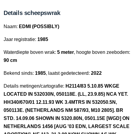
Details scheepswrak
Naam:
EDMI (POSSIBLY)
Jaar registratie:
1985
Waterdiepte boven wrak:
5 meter
, hoogte boven zeebodem:
90 cm
Bekend sinds:
1985
, laatst gedetecteerd:
2022
Details metingen/cartografie:
H2114/83 5.10.85 WKGE
LOCATED IN 532030N, 050118E. (LL, 23.9.85) NCA YET.
HH340/670/01 12.11.93 WK 3.4MTRS IN 532050.5N,
050113E. (NETHERLANDS NM 587/93, M10 2805]. BR
STD. 14.09.06 SHOWN IN 5320.80N, 0501.15E [WGD] ON
NETHERLANDS 1456 [AUG '03 EDN, LARGEST SCALE