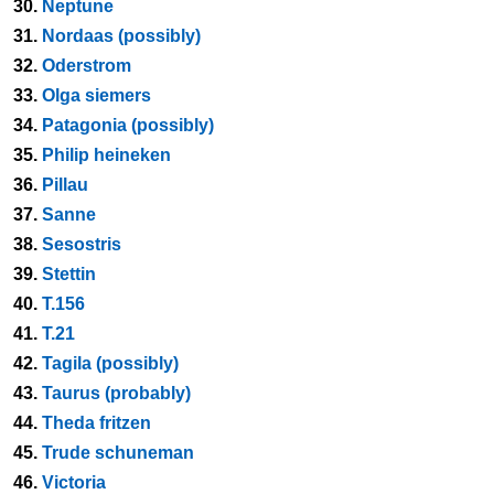
30.
Neptune
31.
Nordaas (possibly)
32.
Oderstrom
33.
Olga siemers
34.
Patagonia (possibly)
35.
Philip heineken
36.
Pillau
37.
Sanne
38.
Sesostris
39.
Stettin
40.
T.156
41.
T.21
42.
Tagila (possibly)
43.
Taurus (probably)
44.
Theda fritzen
45.
Trude schuneman
46.
Victoria