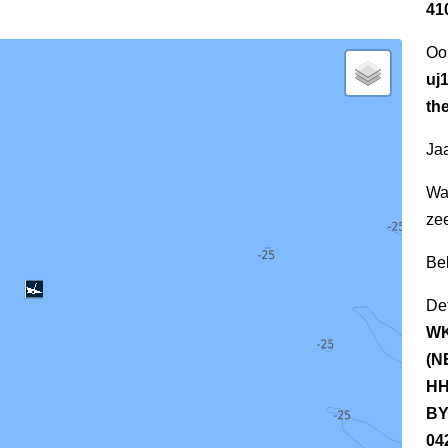
41
Oo
uj1
th
Jaa
Wa
ze
Be
Det
WK
(N
HH
BY
04