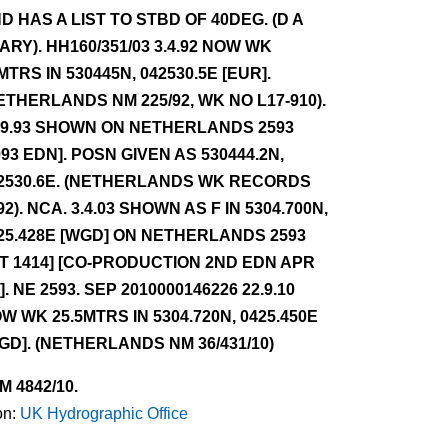
D HAS A LIST TO STBD OF 40DEG. (D A
ARY). HH160/351/03 3.4.92 NOW WK
MTRS IN 530445N, 042530.5E [EUR].
ETHERLANDS NM 225/92, WK NO L17-910).
.9.93 SHOWN ON NETHERLANDS 2593
993 EDN]. POSN GIVEN AS 530444.2N,
2530.6E. (NETHERLANDS WK RECORDS
92). NCA. 3.4.03 SHOWN AS F IN 5304.700N,
25.428E [WGD] ON NETHERLANDS 2593
NT 1414] [CO-PRODUCTION 2ND EDN APR
3]. NE 2593. SEP 2010000146226 22.9.10
W WK 25.5MTRS IN 5304.720N, 0425.450E
GD]. (NETHERLANDS NM 36/431/10)
NM 4842/10.
on:
UK Hydrographic Office