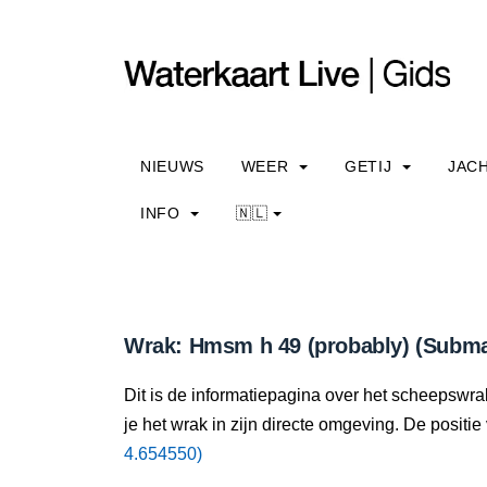
NIEUWS
WEER
GETIJ
JAC
INFO
🇳🇱
Wrak: Hmsm h 49 (probably) (Subma
Dit is de informatiepagina over het scheepswra
je het wrak in zijn directe omgeving. De positie
4.654550)