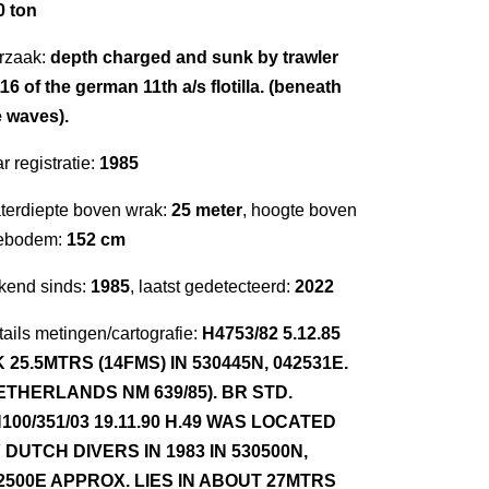
0 ton
rzaak:
depth charged and sunk by trawler
16 of the german 11th a/s flotilla. (beneath
e waves).
r registratie:
1985
terdiepte boven wrak:
25 meter
, hoogte boven
ebodem:
152 cm
kend sinds:
1985
, laatst gedetecteerd:
2022
ails metingen/cartografie:
H4753/82 5.12.85
 25.5MTRS (14FMS) IN 530445N, 042531E.
ETHERLANDS NM 639/85). BR STD.
100/351/03 19.11.90 H.49 WAS LOCATED
 DUTCH DIVERS IN 1983 IN 530500N,
2500E APPROX. LIES IN ABOUT 27MTRS