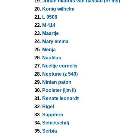
19.
Johan maurits van nassau (hr ms)
20.
Konig wilhelm
21.
L 9506
22.
M 414
23.
Maartje
24.
Mary emma
25.
Menja
26.
Nautilus
27.
Neeltje cornelis
28.
Neptune (z 540)
29.
Ninian paton
30.
Poolster (ijm ii)
31.
Renate leonardt
32.
Rigel
33.
Sapphire
34.
Schietschifj
35.
Serbia