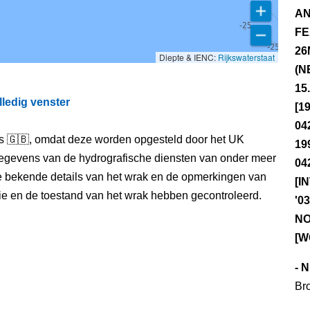
AN
FE
26
Diepte & IENC:
Rijkswaterstaat
(N
15
lledig venster
[1
04
els 🇬🇧, omdat deze worden opgesteld door het UK
19
egevens van de hydrografische diensten van onder meer
04
e bekende details van het wrak en de opmerkingen van
[I
itie en de toestand van het wrak hebben gecontroleerd.
'0
NO
[W
- 
Br