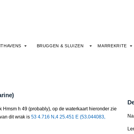
HTHAVENS
BRUGGEN & SLUIZEN
MARREKRITE
rine)
De
k Hmsm h 49 (probably), op de waterkaart hieronder zie
Na
 van dit wrak is
53 4.716 N,4 25.451 E (53.044083,
Le