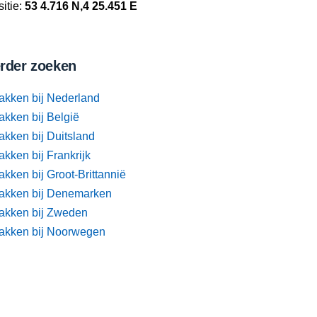
itie:
53 4.716 N,4 25.451 E
rder zoeken
akken bij Nederland
akken bij België
akken bij Duitsland
kken bij Frankrijk
kken bij Groot-Brittannië
akken bij Denemarken
akken bij Zweden
akken bij Noorwegen