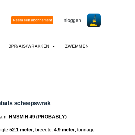
Inloggen
BPR/AIS/WRAKKEN
ZWEMMEN
tails scheepswrak
am:
HMSM H 49 (PROBABLY)
ngte
52.1 meter
, breedte:
4.9 meter
, tonnage