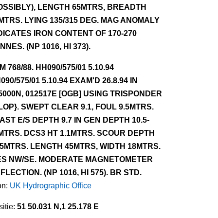
OSSIBLY), LENGTH 65MTRS, BREADTH
MTRS. LYING 135/315 DEG. MAG ANOMALY
DICATES IRON CONTENT OF 170-270
NNES. (NP 1016, HI 373).
NM 768/88. HH090/575/01 5.10.94
090/575/01 5.10.94 EXAM'D 26.8.94 IN
5000N, 012517E [OGB] USING TRISPONDER
 LOP}. SWEPT CLEAR 9.1, FOUL 9.5MTRS.
AST E/S DEPTH 9.7 IN GEN DEPTH 10.5-
MTRS. DCS3 HT 1.1MTRS. SCOUR DEPTH
.5MTRS. LENGTH 45MTRS, WIDTH 18MTRS.
ES NW/SE. MODERATE MAGNETOMETER
FLECTION. (NP 1016, HI 575). BR STD.
on:
UK Hydrographic Office
itie:
51 50.031 N,1 25.178 E