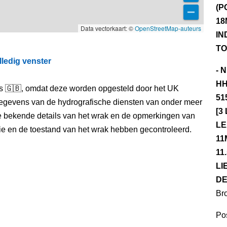
(P
18
Data vectorkaart: ©
OpenStreetMap-auteurs
IN
TO
lledig venster
- 
HH
els 🇬🇧, omdat deze worden opgesteld door het UK
51
egevens van de hydrografische diensten van onder meer
[3
e bekende details van het wrak en de opmerkingen van
LE
itie en de toestand van het wrak hebben gecontroleerd.
11
11
LI
DE
Br
Pos