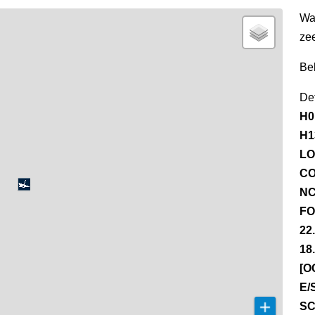
Wa
ze
Be
Det
H0
H1
LO
CO
NC
FO
22
18
[O
E/
SC