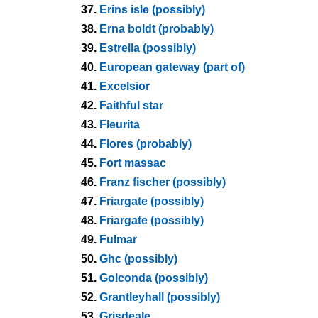
37.
Erins isle (possibly)
38.
Erna boldt (probably)
39.
Estrella (possibly)
40.
European gateway (part of)
41.
Excelsior
42.
Faithful star
43.
Fleurita
44.
Flores (probably)
45.
Fort massac
46.
Franz fischer (possibly)
47.
Friargate (possibly)
48.
Friargate (possibly)
49.
Fulmar
50.
Ghc (possibly)
51.
Golconda (possibly)
52.
Grantleyhall (possibly)
53.
Grisdeale