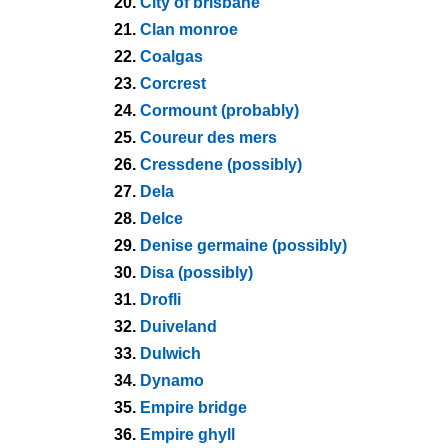
20.
City of brisbane
21.
Clan monroe
22.
Coalgas
23.
Corcrest
24.
Cormount (probably)
25.
Coureur des mers
26.
Cressdene (possibly)
27.
Dela
28.
Delce
29.
Denise germaine (possibly)
30.
Disa (possibly)
31.
Drofli
32.
Duiveland
33.
Dulwich
34.
Dynamo
35.
Empire bridge
36.
Empire ghyll