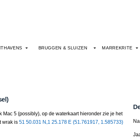
HTHAVENS
BRUGGEN & SLUIZEN
MARREKRITE
sel)
De
 Mac 5 (possibly), op de waterkaart hieronder zie je het
Na
t wrak is
51 50.031 N,1 25.178 E (51.761917, 1.585733)
Jaa