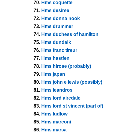
70.
Hms coquette
71.
Hms desiree
72.
Hms donna nook
73.
Hms drummer
74.
Hms duchess of hamilton
75.
Hms dundalk
76.
Hms franc tireur
77.
Hms hastfen
78.
Hms hirose (probably)
79.
Hms japan
80.
Hms john e lewis (possibly)
81.
Hms leandros
82.
Hms lord airedale
83.
Hms lord st vincent (part of)
84.
Hms ludlow
85.
Hms marconi
86.
Hms marsa