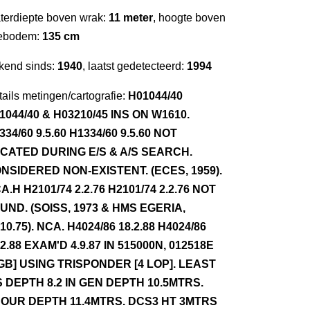
terdiepte boven wrak:
11 meter
, hoogte boven
ebodem:
135 cm
kend sinds:
1940
, laatst gedetecteerd:
1994
ails metingen/cartografie:
H01044/40
1044/40 & H03210/45 INS ON W1610.
334/60 9.5.60 H1334/60 9.5.60 NOT
CATED DURING E/S & A/S SEARCH.
NSIDERED NON-EXISTENT. (ECES, 1959).
A.H H2101/74 2.2.76 H2101/74 2.2.76 NOT
UND. (SOISS, 1973 & HMS EGERIA,
.10.75). NCA. H4024/86 18.2.88 H4024/86
.2.88 EXAM'D 4.9.87 IN 515000N, 012518E
GB] USING TRISPONDER [4 LOP]. LEAST
S DEPTH 8.2 IN GEN DEPTH 10.5MTRS.
OUR DEPTH 11.4MTRS. DCS3 HT 3MTRS