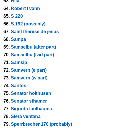
63.
Rita
64.
Robert l vann
65.
S 220
66.
S.192 (possibly)
67.
Saint therese de jesus
68.
Sampa
69.
Samselbu (after part)
70.
Samselbu (fwd part)
71.
Samsip
72.
Samvern (e part)
73.
Samvern (w part)
74.
Santos
75.
Senator holthusen
76.
Senator sthamer
77.
Sigurds faulbaums
78.
Slera ventana
79.
Sperrbrecher 170 (probably)