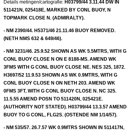
Details metingen/cartografie:
H03799/44 3.11.44 DW IN
511421N, 025418E, MARKED BY CONL BUOY, N
TOPMARK CLOSE N. (ADMIRALTY).
- NM 2390/44. H5371/46 21.11.46 BUOY REMOVED.
(NETH NMS 632 & 649/46).
- NM 3231/46. 25.9.52 SHOWN AS WK 5.5MTRS, WITH G
CONL BUOY CLOSE N ON E 8188-MS. AMEND WK
3FMS WITH G CONL BUOY CLOSE NE. NES 325, 1872.
H3697/52 11.9.53 SHOWN AS WK 0.9MTRS, WITH G
CONL BUOY CLOSE N ON NETH 203. AMEND WK
0FMS 3FT, WITH G CONL BUOY CLOSE N. NC 325.
11.5.55 AMEND POSN TO 511420N, 025421E.
(AUTHORITY NOT STATED). H03799/44 13.3.57 AMEND
BUOY TO G CONL, FLG2S. (OSTENDE NM 1/14/57).
- NM 535/57. 26.7.57 WK 0.9MTRS SHOWN IN 511417N,