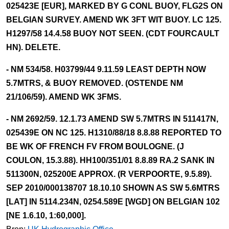
025423E [EUR], MARKED BY G CONL BUOY, FLG2S ON
BELGIAN SURVEY. AMEND WK 3FT WIT BUOY. LC 125.
H1297/58 14.4.58 BUOY NOT SEEN. (CDT FOURCAULT
HN). DELETE.
- NM 534/58. H03799/44 9.11.59 LEAST DEPTH NOW
5.7MTRS, & BUOY REMOVED. (OSTENDE NM
21/106/59). AMEND WK 3FMS.
- NM 2692/59. 12.1.73 AMEND SW 5.7MTRS IN 511417N,
025439E ON NC 125. H1310/88/18 8.8.88 REPORTED TO
BE WK OF FRENCH FV FROM BOULOGNE. (J
COULON, 15.3.88). HH100/351/01 8.8.89 RA.2 SANK IN
511300N, 025200E APPROX. (R VERPOORTE, 9.5.89).
SEP 2010/000138707 18.10.10 SHOWN AS SW 5.6MTRS
[LAT] IN 5114.234N, 0254.589E [WGD] ON BELGIAN 102
[NE 1.6.10, 1:60,000].