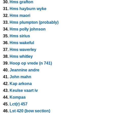
30.
Hms grafton
31.
Hms hayburn wyke
32.
Hms maori
33.
Hms plumpton (probably)
34.
Hms polly johnson
35.
Hms sirius
36.
Hms wakeful
37.
Hms waverley
38.
Hms whitley
39.
Hoop op vrede (n 741)
40.
Jeannine andre
41.
John mahn
42.
Kap arkona
43.
Keulse vaart iv
44.
Kompas
45.
Lct(r) 457
46.
Lst 420 (bow section)