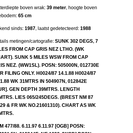
terdiepte boven wrak:
39 meter
, hoogte boven
ebodem:
65 cm
kend sinds:
1987
, laatst gedetecteerd:
1988
ails metingen/cartografie:
SUNK 302 DEGS, 7
LES FROM CAP GRIS NEZ LTHO. (WK
ART). SUNK 5 MILES WSW FROM CAP
IS NEZ. (WW1SL). POSN: 505000N, 012730E
R FILING ONLY. H0024/87 14.1.88 H0024/87
.1.88 WK 31MTRS IN 504907N, 012842E
UR]. GEN DEPTH 39MTRS. LENGTH
MTRS. LIES 065/245DEGS. (BREST NM 87
 29 & FR WK NO.21601310). CHART AS WK
MTRS.
NM 477/88. 6.11.97 6.11.97 [OGB] POSN: