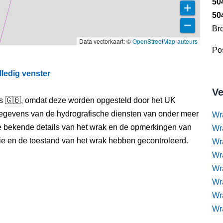
50
50
Br
Data vectorkaart: ©
OpenStreetMap-auteurs
Pos
lledig venster
Ve
els 🇬🇧, omdat deze worden opgesteld door het UK
egevens van de hydrografische diensten van onder meer
Wr
e bekende details van het wrak en de opmerkingen van
Wr
itie en de toestand van het wrak hebben gecontroleerd.
Wr
Wra
Wra
Wr
Wr
Wr