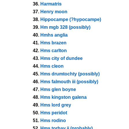
36.
Harmatris
37.
Henry moon
38.
Hippocampe (?hypocampe)
39.
Hm mgb 328 (possibly)
40.
Hmhs anglia
41.
Hms brazen
42.
Hms carlton
43.
Hms city of dundee
44.
Hms cleon
45.
Hms drumtochty (possibly)
46.
Hms falmouth iii (possibly)
47.
Hms glen boyne
48.
Hms kingston galena
49.
Hms lord grey
50.
Hms peridot
51.
Hms rodino
52.
Hms torbay ii (probably)