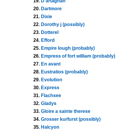
19.
D'artagnan
20.
Dartmore
21.
Dixie
22.
Dorothy j (possibly)
23.
Dotterel
24.
Efford
25.
Empire lough (probably)
26.
Empress of fort william (probably)
27.
En avant
28.
Eustratios (probably)
29.
Evolution
30.
Express
31.
Flachsee
32.
Gladys
33.
Gloire a sainte therese
34.
Grosser kurfurst (possibly)
35.
Halcyon