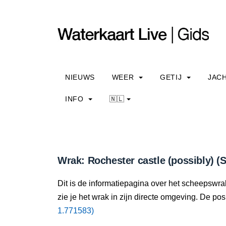
NIEUWS
WEER
GETIJ
JAC
INFO
🇳🇱
Wrak: Rochester castle (possibly) (S
Dit is de informatiepagina over het scheepswra
zie je het wrak in zijn directe omgeving. De posi
1.771583)