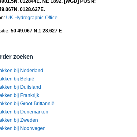
4901.5N, 012844E. NE 1892. [WGD] POSN:
49.067N, 0128.627E.
on:
UK Hydrographic Office
itie:
50 49.067 N,1 28.627 E
rder zoeken
akken bij Nederland
akken bij België
akken bij Duitsland
kken bij Frankrijk
kken bij Groot-Brittannië
akken bij Denemarken
akken bij Zweden
akken bij Noorwegen