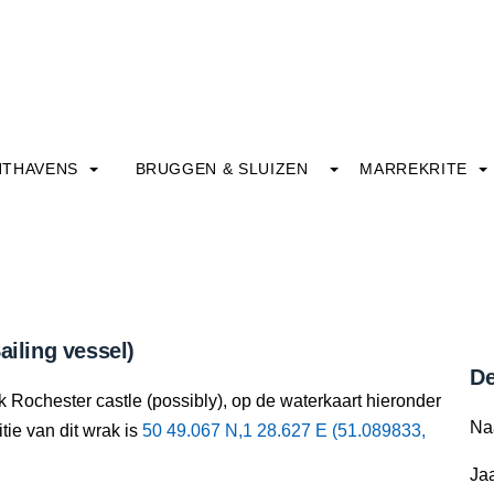
HTHAVENS
BRUGGEN & SLUIZEN
MARREKRITE
ailing vessel)
De
k Rochester castle (possibly), op de waterkaart hieronder
Na
tie van dit wrak is
50 49.067 N,1 28.627 E (51.089833,
Jaa