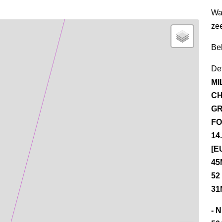
Wa
ze
Be
Det
MI
CH
GR
FO
14
[E
45
52
31
- 