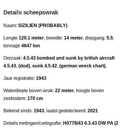
Details scheepswrak
Naam:
SIZILIEN (PROBABLY)
Lengte
120.1 meter
, breedte:
14 meter
, diepgang:
5.5
,
tonnage
4647 ton
Oorzaak:
4.5.43 bombed and sunk by british aircraft
4.5.43. (dod). sunk 4.5.42. (german wreck chart).
Jaar registratie:
1943
Waterdiepte boven wrak:
22 meter
, hoogte boven
zeebodem:
170 cm
Bekend sinds:
1943
, laatst gedetecteerd:
2021
Details metingen/cartografie:
H0778/43 6.3.43 DW PA (2