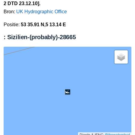
2 DTD 23.12.10].
Bron:
UK Hydrographic Office
Positie:
53 35.91 N,5 13.14 E
: Sizilien-(probably)-28665
Diepte & IENC:
Rijkswaterstaat