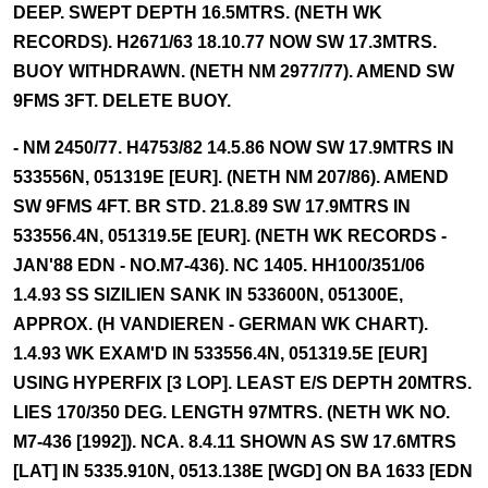
DEEP. SWEPT DEPTH 16.5MTRS. (NETH WK
RECORDS). H2671/63 18.10.77 NOW SW 17.3MTRS.
BUOY WITHDRAWN. (NETH NM 2977/77). AMEND SW
9FMS 3FT. DELETE BUOY.
- NM 2450/77. H4753/82 14.5.86 NOW SW 17.9MTRS IN
533556N, 051319E [EUR]. (NETH NM 207/86). AMEND
SW 9FMS 4FT. BR STD. 21.8.89 SW 17.9MTRS IN
533556.4N, 051319.5E [EUR]. (NETH WK RECORDS -
JAN'88 EDN - NO.M7-436). NC 1405. HH100/351/06
1.4.93 SS SIZILIEN SANK IN 533600N, 051300E,
APPROX. (H VANDIEREN - GERMAN WK CHART).
1.4.93 WK EXAM'D IN 533556.4N, 051319.5E [EUR]
USING HYPERFIX [3 LOP]. LEAST E/S DEPTH 20MTRS.
LIES 170/350 DEG. LENGTH 97MTRS. (NETH WK NO.
M7-436 [1992]). NCA. 8.4.11 SHOWN AS SW 17.6MTRS
[LAT] IN 5335.910N, 0513.138E [WGD] ON BA 1633 [EDN