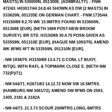
MASTS) IN 530000N, 051300E. (ADMIRALTY). - FNM
472/43. H03017/44 24.8.44 SHOWN AS DW (2 MASTS) IN
533620N, 051335E ON GERMAN CHART. - FNM 1735/44.
H3150/69 9.2.70 WK 15.9MTRS FOUND IN 533600N,
051306E [EUR]. (NETH 1969 POST-NEW BROOM
SURVEY). BR STD. H3150/69 30.4.70 POSN GIVEN AS
533559N, 051310E [EUR]. (HAGUE NM 1093/70). AMEND
WK 8FMS 4FT IN 533559N, 051310N [EUR].
- NM 1938/70. H3150/69 13.4.71 G CONL LT BUOY,
INTQG, WITH RAFL & TOPMARK CLOSE E. (NETH NM
732(P)/71).
- NM 544/71. H2671/63 14.12.72 NOW SW 16.5MTRS.
(HAMBURG NM 3461/72). AMEND SW 9FMS ON 2593,
1405, 2181 & 2182A
- NM 44/73. 21.3.73 SCOUR 200MTRS LONG, 6MTRS