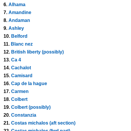
6.
Alhama
7.
Amandine
8.
Andaman
9.
Ashley
10.
Belford
11.
Blanc nez
12.
British liberty (possibly)
13.
Ca 4
14.
Cachalot
15.
Camisard
16.
Cap de la hague
17.
Carmen
18.
Colbert
19.
Colbert (possibly)
20.
Constanzia
21.
Costas michalos (aft section)
22.
Costas michalos (fwd part)