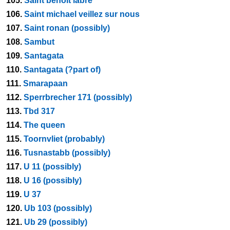
105.
Saint benoit labre
106.
Saint michael veillez sur nous
107.
Saint ronan (possibly)
108.
Sambut
109.
Santagata
110.
Santagata (?part of)
111.
Smarapaan
112.
Sperrbrecher 171 (possibly)
113.
Tbd 317
114.
The queen
115.
Toornvliet (probably)
116.
Tusnastabb (possibly)
117.
U 11 (possibly)
118.
U 16 (possibly)
119.
U 37
120.
Ub 103 (possibly)
121.
Ub 29 (possibly)