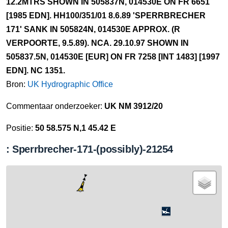
12.2MTRS SHOWN IN 505837N, 014530E ON FR 6651
[1985 EDN]. HH100/351/01 8.6.89 'SPERRBRECHER
171' SANK IN 505824N, 014530E APPROX. (R
VERPOORTE, 9.5.89). NCA. 29.10.97 SHOWN IN
505837.5N, 014530E [EUR] ON FR 7258 [INT 1483] [1997
EDN]. NC 1351.
Bron:
UK Hydrographic Office
Commentaar onderzoeker:
UK NM 3912/20
Positie:
50 58.575 N,1 45.42 E
: Sperrbrecher-171-(possibly)-21254