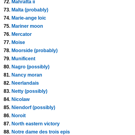
72.
Mahratta ii
73.
Malta (probably)
74.
Marie-ange loic
75.
Mariner moon
76.
Mercator
77.
Moise
78.
Moorside (probably)
79.
Munificent
80.
Nagro (possibly)
81.
Nancy moran
82.
Neerlandais
83.
Netty (possibly)
84.
Nicolaw
85.
Niendorf (possibly)
86.
Noroit
87.
North eastern victory
88.
Notre dame des trois epis