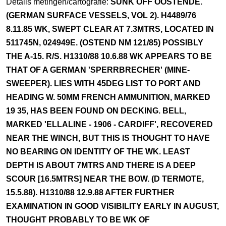
Details metingen/cartografie:
SUNK OFF OOSTENDE.
(GERMAN SURFACE VESSELS, VOL 2). H4489/76
8.11.85 WK, SWEPT CLEAR AT 7.3MTRS, LOCATED IN
511745N, 024949E. (OSTEND NM 121/85) POSSIBLY
THE A-15. R/S. H1310/88 10.6.88 WK APPEARS TO BE
THAT OF A GERMAN 'SPERRBRECHER' (MINE-
SWEEPER). LIES WITH 45DEG LIST TO PORT AND
HEADING W. 50MM FRENCH AMMUNITION, MARKED
19 35, HAS BEEN FOUND ON DECKING. BELL,
MARKED 'ELLALINE - 1906 - CARDIFF', RECOVERED
NEAR THE WINCH, BUT THIS IS THOUGHT TO HAVE
NO BEARING ON IDENTITY OF THE WK. LEAST
DEPTH IS ABOUT 7MTRS AND THERE IS A DEEP
SCOUR [16.5MTRS] NEAR THE BOW. (D TERMOTE,
15.5.88). H1310/88 12.9.88 AFTER FURTHER
EXAMINATION IN GOOD VISIBILITY EARLY IN AUGUST,
THOUGHT PROBABLY TO BE WK OF