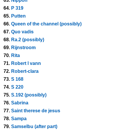
63.
Nippon
64.
P 319
65.
Putten
66.
Queen of the channel (possibly)
67.
Quo vadis
68.
Ra.2 (possibly)
69.
Rijnstroom
70.
Rita
71.
Robert l vann
72.
Robert-clara
73.
S 168
74.
S 220
75.
S.192 (possibly)
76.
Sabrina
77.
Saint therese de jesus
78.
Sampa
79.
Samselbu (after part)