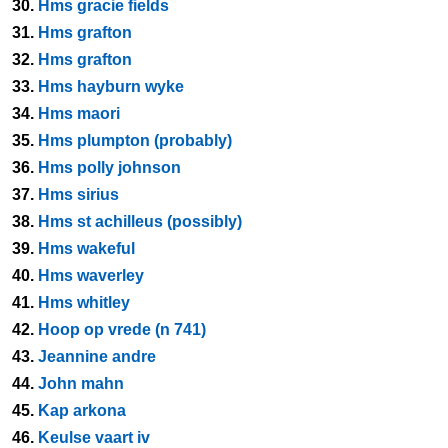
30.
Hms gracie fields
31.
Hms grafton
32.
Hms grafton
33.
Hms hayburn wyke
34.
Hms maori
35.
Hms plumpton (probably)
36.
Hms polly johnson
37.
Hms sirius
38.
Hms st achilleus (possibly)
39.
Hms wakeful
40.
Hms waverley
41.
Hms whitley
42.
Hoop op vrede (n 741)
43.
Jeannine andre
44.
John mahn
45.
Kap arkona
46.
Keulse vaart iv