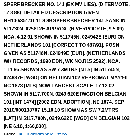
SPERRBRECKER NO. 141 (EX MV LIES). (D TERMOTE,
12.8.88). DETAILED DESCRIPTION GIVEN.
HH100/351/01 11.8.89 SPERRBRECHER 141 SANK IN
511730N, 025812E APPROX. (R VERPOORTE, 9.5.89)
NCA. 4.12.91 SHOWN IN 511745N, 024942E [EUR] ON
NETHERLANDS 101 [CORRECT TO 487/91]. POSN
GIVEN AS 511748N, 024949E [EUR]. (NETHERLANDS
WK RECORDS, 1990 EDN, WK NO.R15 2592). NCA.
1.11.96 SHOWN AS SW 7.3MTRS [MLS] IN 511745N,
024937E [WGD] ON BELGIAN 102 REPROMAT MAY'96.
NC 1873 [MLS] NOW LARGEST SCALE. 17.12.02
SHOWN IN 5117.700N, 0249.620E [WGD] ON BELGIAN
101 [INT 1474] [2002 EDN, ADOPTION]. NE 1874. SEP
2010/000138707 15.10.10 SHOWN AS SW 7.2MTRS
[LAT] IN 5117.700N, 0249.622E [WGD] ON BELGIAN 102
[NE 6.10, 1:60,000].
Bron:
UK Hydrographic Office