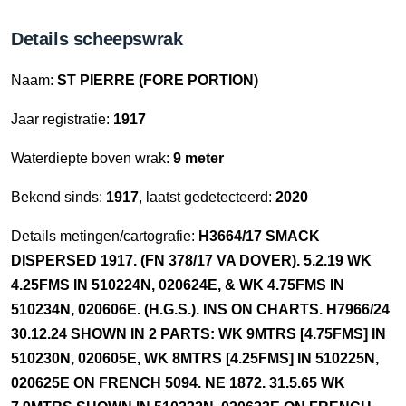
Details scheepswrak
Naam:
ST PIERRE (FORE PORTION)
Jaar registratie:
1917
Waterdiepte boven wrak:
9 meter
Bekend sinds:
1917
, laatst gedetecteerd:
2020
Details metingen/cartografie:
H3664/17 SMACK
DISPERSED 1917. (FN 378/17 VA DOVER). 5.2.19 WK
4.25FMS IN 510224N, 020624E, & WK 4.75FMS IN
510234N, 020606E. (H.G.S.). INS ON CHARTS. H7966/24
30.12.24 SHOWN IN 2 PARTS: WK 9MTRS [4.75FMS] IN
510230N, 020605E, WK 8MTRS [4.25FMS] IN 510225N,
020625E ON FRENCH 5094. NE 1872. 31.5.65 WK