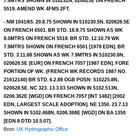
7.9MTRS SHOWN IN 510232N, 020623E ON FRENCH
5519. AMEND WK 4FMS 2FT.
- NM 1041/65. 20.8.75 SHOWN IN 510230.5N, 020626.5E
ON FRENCH 6501. BR STD. 16.9.75 SHOWN AS WK
8.0MTRS ON FRENCH 5519. BR STD. 12.10.79 WK
7.9MTRS SHOWN ON FRENCH 6501 [1979 EDN]. BR
STD. 3.11.88 SHOWN AS WK 7.9MTRS IN 510230.8N,
020626.5E [EUR] ON FRENCH 7057 [1987 EDN]. FORE
PORTION OF WK. (FRENCH WK RECORDS 1987 NO.
21612140) BR STD. 6.2.89 OGB POSN: 510225.8N,
020628.5E. NC 323. 13.3.03 SHOWN IN 5102.513N,
0206.362E [WGD] ON FRENCH 7057 [INT 1482] [2002
EDN, LARGEST SCALE ADOPTION]. NE 1350. 23.7.13
SHOWN IN 5102.468N, 0206.368E [WGD] ON BA 1350
[EDN 8 DTD 10.5.07].
Bron:
UK Hydrographic Office