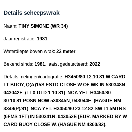
Details scheepswrak
Naam:
TINY SIMONE (WR 34)
Jaar registratie:
1981
Waterdiepte boven wrak:
22 meter
Bekend sinds:
1981
, laatst gedetecteerd:
2022
Details metingen/cartografie:
H3450/80 12.10.81 W CARD
LT BUOY, Q(A)15S ESTD CLOSE W OF WK IN 530348N,
043042E. (TLX DTD 1.10.81). NCA YET. H3450/80
30.10.81 POSN NOW 530345N, 043044E. (HAGUE NM
3349(P)/81). NCA YET. H3450/80 23.12.82 SW 11.5MTRS
(6FMS 1FT) IN 530341N, 043052E [EUR. MARKED BY W
CARD BUOY CLOSE W. (HAGUE NM 4360/82).