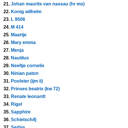
21.
Johan maurits van nassau (hr ms)
22.
Konig wilhelm
23.
L 9506
24.
M 414
25.
Maartje
26.
Mary emma
27.
Menja
28.
Nautilus
29.
Neeltje cornelis
30.
Ninian paton
31.
Poolster (ijm ii)
32.
Prinses beatrix (kw 72)
33.
Renate leonardt
34.
Rigel
35.
Sapphire
36.
Schietschifj
37.
Serbia