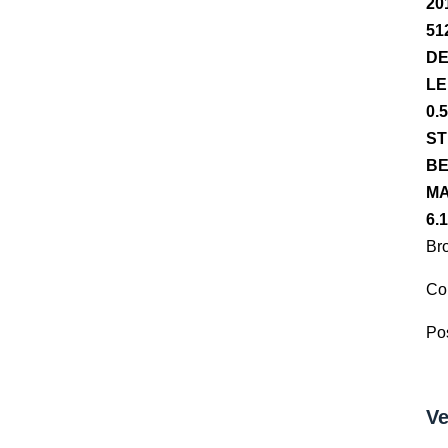
20
51
DE
LE
0.
ST
BE
MA
6.
Br
Co
Pos
Ve