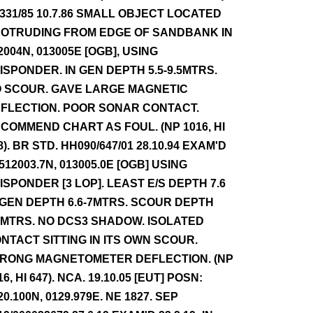
331/85 10.7.86 SMALL OBJECT LOCATED
OTRUDING FROM EDGE OF SANDBANK IN
2004N, 013005E [OGB], USING
ISPONDER. IN GEN DEPTH 5.5-9.5MTRS.
 SCOUR. GAVE LARGE MAGNETIC
FLECTION. POOR SONAR CONTACT.
COMMEND CHART AS FOUL. (NP 1016, HI
8). BR STD. HH090/647/01 28.10.94 EXAM'D
 512003.7N, 013005.0E [OGB] USING
ISPONDER [3 LOP]. LEAST E/S DEPTH 7.6
 GEN DEPTH 6.6-7MTRS. SCOUR DEPTH
7MTRS. NO DCS3 SHADOW. ISOLATED
NTACT SITTING IN ITS OWN SCOUR.
RONG MAGNETOMETER DEFLECTION. (NP
16, HI 647). NCA. 19.10.05 [EUT] POSN:
20.100N, 0129.979E. NE 1827. SEP