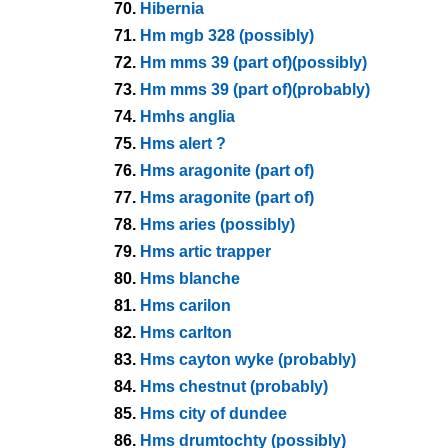
70.
Hibernia
71.
Hm mgb 328 (possibly)
72.
Hm mms 39 (part of)(possibly)
73.
Hm mms 39 (part of)(probably)
74.
Hmhs anglia
75.
Hms alert ?
76.
Hms aragonite (part of)
77.
Hms aragonite (part of)
78.
Hms aries (possibly)
79.
Hms artic trapper
80.
Hms blanche
81.
Hms carilon
82.
Hms carlton
83.
Hms cayton wyke (probably)
84.
Hms chestnut (probably)
85.
Hms city of dundee
86.
Hms drumtochty (possibly)