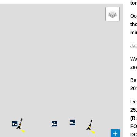
to
Oo
th
mi
Jaa
Wa
ze
Be
20
Det
25
(R
FO
DO