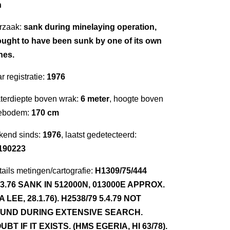
n
rzaak:
sank during minelaying operation,
ought to have been sunk by one of its own
nes.
r registratie:
1976
terdiepte boven wrak:
6 meter
, hoogte boven
ebodem:
170 cm
kend sinds:
1976
, laatst gedetecteerd:
190223
ails metingen/cartografie:
H1309/75/444
.3.76 SANK IN 512000N, 013000E APPROX.
 A LEE, 28.1.76). H2538/79 5.4.79 NOT
UND DURING EXTENSIVE SEARCH.
UBT IF IT EXISTS. (HMS EGERIA, HI 63/78).