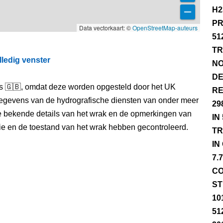
H2
PR
Data vectorkaart: ©
OpenStreetMap-auteurs
51
TR
lledig venster
NO
DE
els 🇬🇧, omdat deze worden opgesteld door het UK
RE
egevens van de hydrografische diensten van onder meer
29
e bekende details van het wrak en de opmerkingen van
IN
itie en de toestand van het wrak hebben gecontroleerd.
TR
IN
7.
CO
ST
10
51