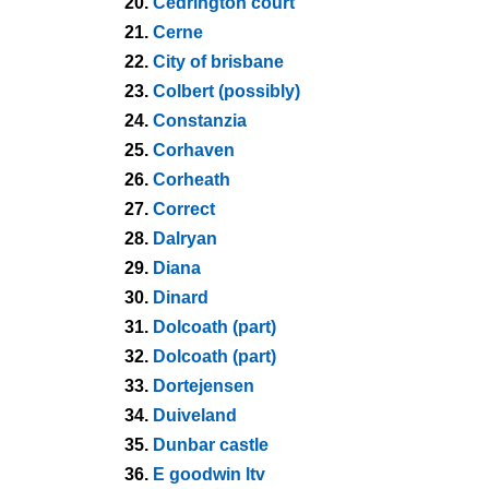
20.
Cedrington court
21.
Cerne
22.
City of brisbane
23.
Colbert (possibly)
24.
Constanzia
25.
Corhaven
26.
Corheath
27.
Correct
28.
Dalryan
29.
Diana
30.
Dinard
31.
Dolcoath (part)
32.
Dolcoath (part)
33.
Dortejensen
34.
Duiveland
35.
Dunbar castle
36.
E goodwin ltv