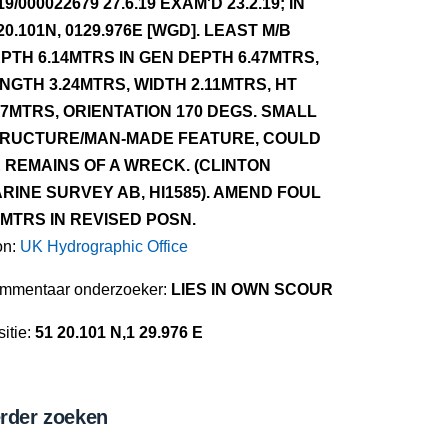
19/000022679 27.6.19 EXAM'D 23.2.19; IN
20.101N, 0129.976E [WGD]. LEAST M/B
PTH 6.14MTRS IN GEN DEPTH 6.47MTRS,
NGTH 3.24MTRS, WIDTH 2.11MTRS, HT
57MTRS, ORIENTATION 170 DEGS. SMALL
RUCTURE/MAN-MADE FEATURE, COULD
 REMAINS OF A WRECK. (CLINTON
RINE SURVEY AB, HI1585). AMEND FOUL
1MTRS IN REVISED POSN.
on:
UK Hydrographic Office
mmentaar onderzoeker:
LIES IN OWN SCOUR
itie:
51 20.101 N,1 29.976 E
rder zoeken