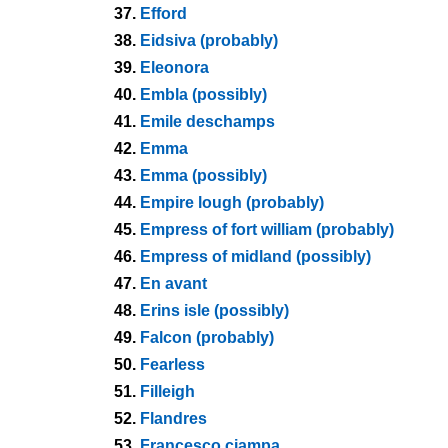
37.
Efford
38.
Eidsiva (probably)
39.
Eleonora
40.
Embla (possibly)
41.
Emile deschamps
42.
Emma
43.
Emma (possibly)
44.
Empire lough (probably)
45.
Empress of fort william (probably)
46.
Empress of midland (possibly)
47.
En avant
48.
Erins isle (possibly)
49.
Falcon (probably)
50.
Fearless
51.
Filleigh
52.
Flandres
53.
Francesco ciampa